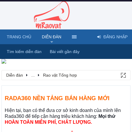
TRANG CHỦ
DIỄN ĐÀN
ĐĂNG NHẬP
Tìm kiếm diễn đàn
Bài viết gần đây
Diễn đàn
...
Rao vặt Tổng hợp
RADA360 NỀN TẢNG BÁN HÀNG MỚI
Hiện tại, bạn có thể đưa cơ sở kinh doanh của mình lên
Rada360 để tiếp cận hàng triệu khách hàng:
Mọi thứ
HOÀN TOÀN MIỄN PHÍ, CHẤT LƯỢNG.