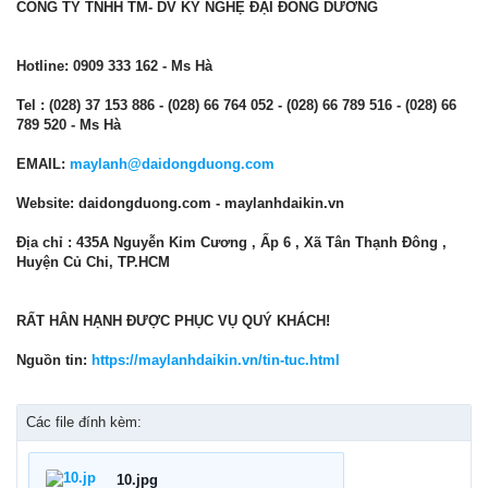
CÔNG TY TNHH TM- DV KỸ NGHỆ ĐẠI ĐÔNG DƯƠNG
Hotline: 0909 333 162 - Ms Hà
Tel : (028) 37 153 886 - (028) 66 764 052 - (028) 66 789 516 - (028) 66
789 520 - Ms Hà
EMAIL:
maylanh@daidongduong.com
Website: daidongduong.com - maylanhdaikin.vn
Địa chỉ :
435A Nguyễn Kim Cương , Ấp 6 , Xã Tân Thạnh Đông ,
Huyện Củ Chi, TP.HCM
RẤT HÂN HẠNH ĐƯỢC PHỤC VỤ QUÝ KHÁCH!
Nguồn tin:
https://maylanhdaikin.vn/tin-tuc.html
Các file đính kèm:
10.jpg