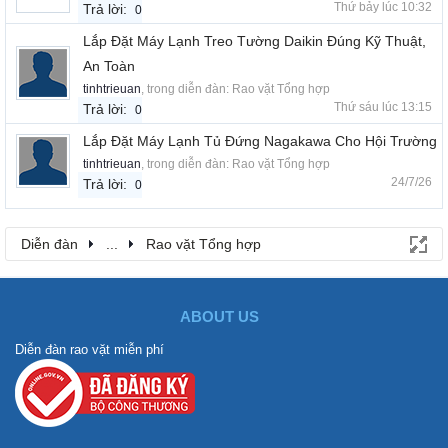
Thứ bảy lúc 10:32
Trả lời:
0
Lắp Đặt Máy Lạnh Treo Tường Daikin Đúng Kỹ Thuật,
An Toàn
tinhtrieuan
, trong diễn đàn:
Rao vặt Tổng hợp
Thứ sáu lúc 13:15
Trả lời:
0
Lắp Đặt Máy Lạnh Tủ Đứng Nagakawa Cho Hội Trường
tinhtrieuan
, trong diễn đàn:
Rao vặt Tổng hợp
24/7/26
Trả lời:
0
Diễn đàn
...
Rao vặt Tổng hợp
ABOUT US
Diễn đàn rao vặt miễn phí