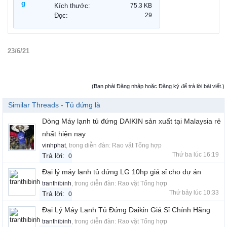
Kích thước:
75.3 KB
Đọc:
29
23/6/21
(Bạn phải Đăng nhập hoặc Đăng ký để trả lời bài viết.)
Similar Threads - Tủ đứng là
Dòng Máy lạnh tủ đứng DAIKIN sản xuất tại Malaysia rẻ
nhất hiện nay
vinhphat
, trong diễn đàn:
Rao vặt Tổng hợp
Thứ ba lúc 16:19
Trả lời:
0
Đại lý máy lạnh tủ đứng LG 10hp giá sỉ cho dự án
tranthibinh
, trong diễn đàn:
Rao vặt Tổng hợp
Thứ bảy lúc 10:33
Trả lời:
0
Đại Lý Máy Lạnh Tủ Đứng Daikin Giá Sỉ Chính Hãng
tranthibinh
, trong diễn đàn:
Rao vặt Tổng hợp