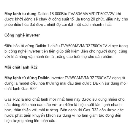
May lanh tu dung
Daikin 18.000Btu FVA50AMVM/RZF50CV2V khi
được khởi động sẽ chạy ở công suất tối đa trong 20 phút, điều này cho
phép điều hòa đạt được nhiệt độ cài đặt một cách nhanh nhất.
Công nghệ inverter
Điều hòa tủ đứng Daikin 1 chiều FVA50AMVM/RZF50CV2V được trang
bị công nghệ inverter tiên tiến giúp tiết kiệm điện cho người dùng, cùng
với khả năng vận hành êm ái, nâng cao tuổi thọ cho sản phẩm.
Môi chất lạnh R32
Máy lạnh tủ đứng Daikin
inverter FVA50AMVM/RZF50CV2V dạng tủ
đứng là model điều hòa thương mại đầu tiên được Daikin sử dụng môi
chất lạnh Gas R32.
Gas R32 là môi chất lạnh mới nhất hiện nay được sử dụng nhiều cho
các dòng điều hòa cao cấp với ưu điểm là hiệu suất làm lạnh nhanh
hơn, thân thiện với môi trường. Bên cạnh đó Gas R32 còn được các
nước phát triển khuyến khích sử dụng vì nó làm giảm tác động đến
hiện tượng nóng lên toàn cầu.