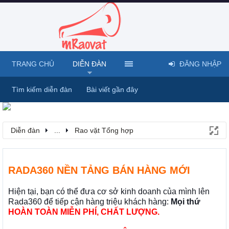
TRANG CHỦ
DIỄN ĐÀN
ĐĂNG NHẬP
Tìm kiếm diễn đàn
Bài viết gần đây
Diễn đàn
...
Rao vặt Tổng hợp
RADA360 NỀN TẢNG BÁN HÀNG MỚI
Hiện tại, bạn có thể đưa cơ sở kinh doanh của mình lên
Rada360 để tiếp cận hàng triệu khách hàng:
Mọi thứ
HOÀN TOÀN MIỄN PHÍ, CHẤT LƯỢNG.