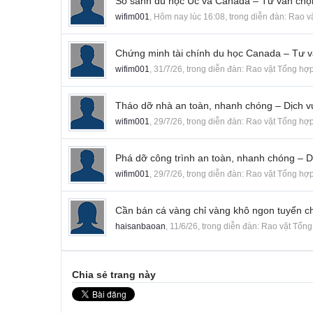
So sánh du học Úc và Canada – Tư vấn chọn
wifim001
,
Hôm nay lúc 16:08
, trong diễn đàn:
Rao v
Chứng minh tài chính du học Canada – Tư v
wifim001
,
31/7/26
, trong diễn đàn:
Rao vặt Tổng hợ
Tháo dỡ nhà an toàn, nhanh chóng – Dịch v
wifim001
,
29/7/26
, trong diễn đàn:
Rao vặt Tổng hợ
Phá dỡ công trình an toàn, nhanh chóng – D
wifim001
,
29/7/26
, trong diễn đàn:
Rao vặt Tổng hợ
Cần bán cá vàng chỉ vàng khô ngon tuyển c
haisanbaoan
,
11/6/26
, trong diễn đàn:
Rao vặt Tổng
Chia sẻ trang này