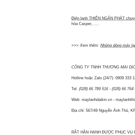
Điện lạnh THIÊN NGÂN PHÁT chuyê
hòa Casper,......
>>> Xem thêm:
Những dòng máy lạnh
CÔNG TY TNHH THƯƠNG MẠI DỊC
Hotline hoặc Zalo (24/7): 0909 333 
Tel
: (028) 66 789 516 - (028) 66 764
Web: maylanhdaikin.vn - maylanhth
Địa chỉ: 567/49 Nguyễn Ảnh Thủ, 
RẤT HÂN HẠNH ĐƯỢC PHỤC VỤ 