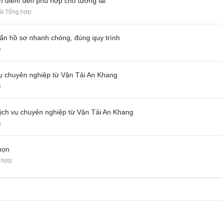
 điểm đến phù hợp cho tương lai
ặt Tổng hợp
ấn hồ sơ nhanh chóng, đúng quy trình
p
ụ chuyên nghiệp từ Vận Tải An Khang
p
ịch vụ chuyên nghiệp từ Vận Tải An Khang
p
họn
 hợp