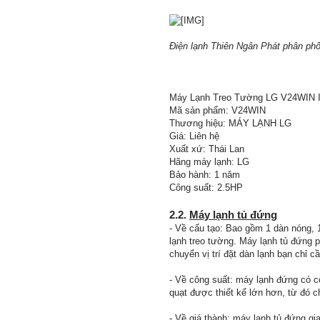
Điện lạnh Thiên Ngân Phát phân phối
Máy Lạnh Treo Tường LG V24WIN I
Mã sản phẩm: V24WIN
Thương hiệu: MÁY LẠNH LG
Giá: Liên hệ
Xuất xứ: Thái Lan
Hãng máy lạnh: LG
Bảo hành: 1 năm
Công suất: 2.5HP
2.2.
Máy lạnh tủ đứng
- Về cấu tạo: Bao gồm 1 dàn nóng, 
lạnh treo tường. Máy lạnh tủ đứng 
chuyển vị trí đặt dàn lạnh bạn chỉ 
- Về công suất: máy lạnh đứng có c
quạt được thiết kế lớn hơn, từ đó c
- Về giá thành: máy lạnh tủ đứng gi