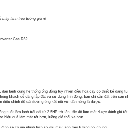
 máy lạnh treo tường giá rẻ
nverter Gas R32
1 dàn lạnh cùng hệ thống ống đồng tuy nhiên điều hòa cây có thiết kế dạng 
phòng khách dễ dàng lắp đặt và sử dụng linh động, bạn chỉ cần đặt trên sàn 
cần điều chỉnh độ dài đường ống kết nối với dàn nóng là được.
ông suất làm lạnh trải dài từ 2.5HP trở lên, tốc độ làm mát được đánh giá t
ho hiệu quả làm mát tốt hơn, luồng gió thổi xa hơn.
a đình sẽ có giá nhỉnh hơn so với máy lạnh treo tường nói chung.