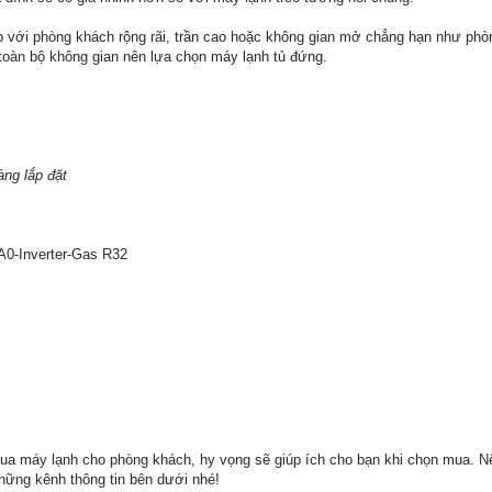
 với phòng khách rộng rãi, trần cao hoặc không gian mở chẳng hạn như phò
toàn bộ không gian nên lựa chọn máy lạnh tủ đứng.
ng lắp đặt
0-Inverter-Gas R32
mua máy lạnh cho phòng khách, hy vọng sẽ giúp ích cho bạn khi chọn mua. N
hững kênh thông tin bên dưới nhé!