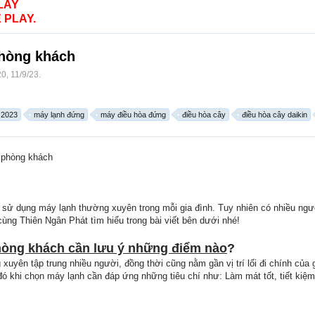
LAY
 PLAY.
phòng khách
20
,
11/9/23
.
 2023
máy lạnh đứng
máy điều hòa đứng
điều hòa cây
điều hòa cây daikin
 phòng khách
 sử dụng máy lạnh thường xuyên trong mỗi gia đình. Tuy nhiên có nhiều ng
ùng Thiên Ngân Phát tìm hiểu trong bài viết bên dưới nhé!
òng khách cần lưu ý những điểm nào
?
uyên tập trung nhiều người, đồng thời cũng nằm gần vị trí lối đi chính của g
đó khi chọn máy lạnh cần đáp ứng những tiêu chí như: Làm mát tốt, tiết kiệm