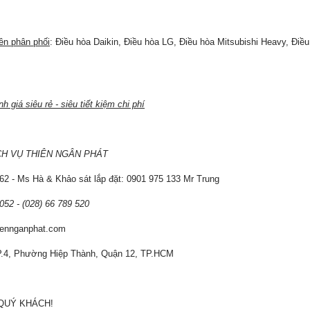
n phân phối
: Điều hòa Daikin, Điều hòa LG, Điều hòa Mitsubishi Heavy, Đi
 giá siêu rẻ - siêu tiết kiệm chi phí
H VỤ THIÊN NGÂN PHÁT
162 - Ms Hà & Khảo sát lắp đặt: 0901 975 133 Mr Trung
 052 - (028) 66 789 520
iennganphat.com
KP.4, Phường Hiệp Thành, Quận 12, TP.HCM
QUÝ KHÁCH!