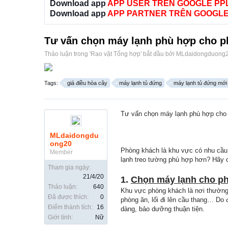
Download app
APP USER TRÊN GOOGLE PP
Download app
APP PARTNER TRÊN GOOGLE
Tư vấn chọn máy lạnh phù hợp cho 
Thảo luận trong '
Rao vặt Tổng hợp
' bắt đầu bởi
MLdaidongduong
Tags:
giá điều hòa cây
máy lạnh tủ đứng
máy lạnh tủ đứng mới
Tư vấn chọn máy lạnh phù hợp cho
MLdaidongdu
ong20
Phòng khách là khu vực có nhu cầu
Member
lạnh treo tường phù hợp hơn? Hãy c
Tham gia ngày:
21/4/20
1.
Chọn máy lạnh cho ph
Thảo luận:
640
Khu vực phòng khách là nơi thường x
Đã được thích:
0
phòng ăn, lối đi lên cầu thang… Do 
Điểm thành tích:
16
dàng, bảo dưỡng thuận tiện.
Giới tính:
Nữ