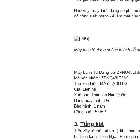
Như vậy, máy lạnh đứng sẽ phù hợp
có công suất mạnh để làm mát cho 
Máy lạnh tủ đứng phòng khách dễ dà
Máy Lạnh Tủ Đứng LG ZPNQ48LT3A
Mã sản phẩm: ZPNQ48LT3A0
Thương hiệu: MÁY LẠNH LG
Giá: Liên hệ
Xuất xứ: Thái Lan-Hàn Quốc
Hãng máy lạnh: LG
Bảo hành: 1 năm
Công suất: 5.0HP
3.
Tổng kết
Trên đây là một số lưu ý khi chọn 
hệ Điện lạnh Thiên Ngân Phát qua n