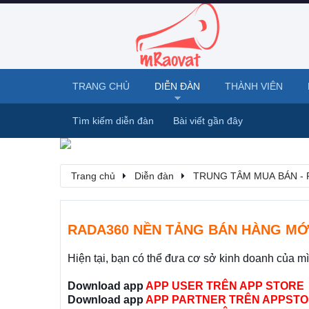
TRANG CHỦ
DIỄN ĐÀN
THÀNH VIÊN
Tìm kiếm diễn đàn
Bài viết gần đây
Trang chủ
Diễn đàn
TRUNG TÂM MUA BÁN - 
RADA360 NỀN TẢNG BÁN HÀNG MỚ
Hiện tại, bạn có thể đưa cơ sở kinh doanh của m
Download app
APP USER TRÊN APP STORE
Download app
APP PARTNER TRÊN APPSTO