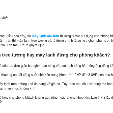
khách
ứng (điều hòa cây) và
máy lạnh âm trần
thường được sử dụng cho phòng khá
âm trần thì máy lạnh treo tường và tủ đứng chính là sự lựa chọn phù hợp nh
gia đình mà đưa ra quyết định.
 treo tường hay máy lạnh đứng cho phòng khách
?
ó cấu tạo đơn giản bao gồm dàn nóng và dàn lạnh cùng hệ thống ống đồng kết
g thường có dải công suất nhỏ đến trung bình, từ 1.0HP đến 3.0HP nên phù 
áy lạnh treo tường khá đa dạng về giá cả. Tùy theo nhu cầu sử dụng mà bạn
mát nhanh, lọc không khí…
 hợp cho phòng khách không quá rộng hoặc phòng khép kín. Lưu ý khi lắp đ
t.