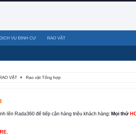
DỊCH VỤ ĐỊNH CƯ
RAO VẶT
RAO VẶT
Rao vặt Tổng hợp
I
ình lên Rada360 để tiếp cận hàng triệu khách hàng:
Mọi thứ
HO
RE.