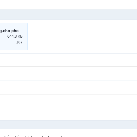
may-lanh-treo-tuong-cho phong-khach.jpg
644.3 KB
187