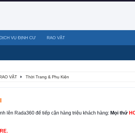
DỊCH VỤ ĐỊNH CƯ
RAO VẶT
RAO VẶT
Thời Trang & Phụ Kiện
I
ình lên Rada360 để tiếp cận hàng triệu khách hàng:
Mọi thứ
HO
RE.