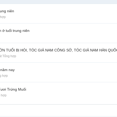
rung niên
 hợp
 ở tuổi trung niên
p
ỚN TUỔI BỊ HÓI, TÓC GIẢ NAM CÔNG SỞ, TÓC GIẢ NAM HÀN QUỐ
ặt Tổng hợp
n năm nay
g hợp
ươi Trứng Muối
g hợp