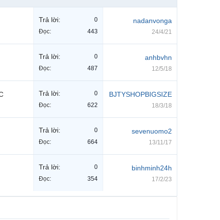
Trả lời:
0
nadanvonga
Đọc:
443
24/4/21
Trả lời:
0
anhbvhn
Đọc:
487
12/5/18
Trả lời:
0
C
BJTYSHOPBIGSIZE
Đọc:
622
18/3/18
Trả lời:
0
sevenuomo2
Đọc:
664
13/11/17
Trả lời:
0
binhminh24h
Đọc:
354
17/2/23