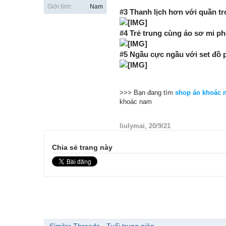
Giới tính:
Nam
#3 Thanh lịch hơn với quần tr
#4 Trẻ trung cùng áo sơ mi p
#5 Ngầu cực ngầu với set đồ p
>>> Bạn đang tìm
shop áo khoác 
khoác nam
liulymai
,
20/9/21
Chia sẻ trang này