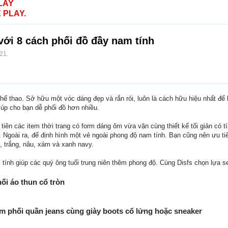
LAY
 PLAY.
với 8 cách phối đồ đầy nam tính
/21
.
p thể thao. Sở hữu một vóc dáng đẹp và rắn rỏi, luôn là cách hữu hiệu nhất đ
giúp cho bạn dễ phối đồ hơn nhiều.
 tiên các item thời trang có form dáng ôm vừa vặn cùng thiết kế tối giản có t
ay. Ngoài ra, để định hình một vẻ ngoài phong độ nam tính. Bạn cũng nên ưu
, trắng, nâu, xám và xanh navy.
tính giúp các quý ông tuổi trung niên thêm phong độ. Cùng Disfs chọn lựa se
ối áo thun cổ tròn
im phối quần jeans cùng giày boots cổ lửng hoặc sneaker