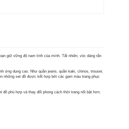
ể bạn giữ vững độ nam tính của mình. Tất nhiên, vóc dáng rắn
ính ứng dụng cao. Như quần jeans, quần kaki, chinos, trouser,
 tiên những set đồ được kết hợp bởi các gam màu trang phục
t đồ phù hợp và thay đổi phong cách thời trang nổi bật hơn.