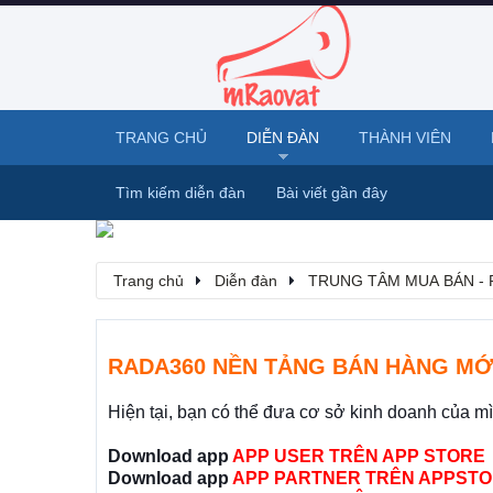
TRANG CHỦ
DIỄN ĐÀN
THÀNH VIÊN
Tìm kiếm diễn đàn
Bài viết gần đây
Trang chủ
Diễn đàn
TRUNG TÂM MUA BÁN - 
RADA360 NỀN TẢNG BÁN HÀNG MỚ
Hiện tại, bạn có thể đưa cơ sở kinh doanh của m
Download app
APP USER TRÊN APP STORE
Download app
APP PARTNER TRÊN APPSTO