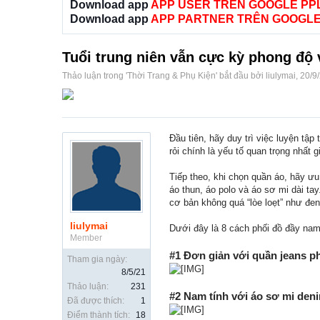
Download app
APP USER TRÊN GOOGLE PP
Download app
APP PARTNER TRÊN GOOGLE
Tuổi trung niên vẫn cực kỳ phong độ 
Thảo luận trong '
Thời Trang & Phụ Kiện
' bắt đầu bởi
liulymai
,
20/9
Đầu tiên, hãy duy trì việc luyện tậ
rỏi chính là yếu tố quan trọng nhất 
Tiếp theo, khi chọn quần áo, hãy ưu
áo thun, áo polo và áo sơ mi dài t
cơ bản không quá “lòe loẹt” như đen
liulymai
Dưới đây là 8 cách phối đồ đầy nam 
Member
#1 Đơn giản với quần jeans ph
Tham gia ngày:
8/5/21
Thảo luận:
231
#2 Nam tính với áo sơ mi den
Đã được thích:
1
Điểm thành tích:
18