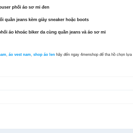
ouser phối áo sơ mi đen
hối quần jeans kèm giày sneaker hoặc boots
hối áo khoác biker da cùng quần jeans và áo sơ mi
nam
,
áo vest nam
,
shop áo len
hãy đến ngay 4menshop để tha hồ chọn lựa n