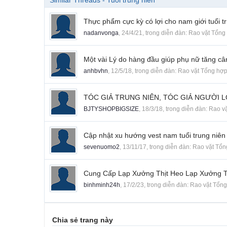
Similar Threads - Tuổi trung niên
Thực phẩm cực kỳ có lợi cho nam giới tuổi t
nadanvonga
,
24/4/21
, trong diễn đàn:
Rao vặt Tổng
Một vài Lý do hàng đầu giúp phụ nữ tăng cân
anhbvhn
,
12/5/18
, trong diễn đàn:
Rao vặt Tổng hợ
TÓC GIẢ TRUNG NIÊN, TÓC GIẢ NGƯỜI L
BJTYSHOPBIGSIZE
,
18/3/18
, trong diễn đàn:
Rao v
Cập nhật xu hướng vest nam tuổi trung niê
sevenuomo2
,
13/11/17
, trong diễn đàn:
Rao vặt Tổn
Cung Cấp Lạp Xưởng Thịt Heo Lạp Xưởng T
binhminh24h
,
17/2/23
, trong diễn đàn:
Rao vặt Tổn
Chia sẻ trang này