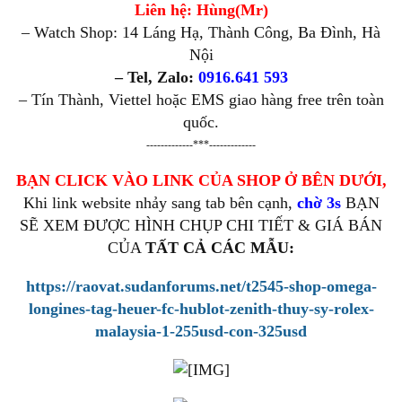
Liên hệ: Hùng(Mr)
– Watch Shop: 14 Láng Hạ, Thành Công, Ba Đình, Hà
Nội
– Tel, Zalo:
0916.641 593
– Tín Thành, Viettel hoặc EMS giao hàng free trên toàn
quốc.
-------------***-------------
BẠN CLICK VÀO LINK CỦA SHOP Ở BÊN DƯỚI,
Khi link website nhảy sang tab bên cạnh,
chờ 3s
BẠN
SẼ XEM ĐƯỢC HÌNH CHỤP CHI TIẾT & GIÁ BÁN
CỦA
TẤT CẢ CÁC MẪU:
https://raovat.sudanforums.net/t2545-shop-omega-
longines-tag-heuer-fc-hublot-zenith-thuy-sy-rolex-
malaysia-1-255usd-con-325usd