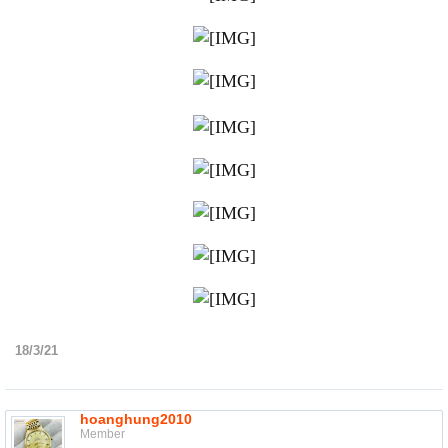
18/3/21
hoanghung2010
Member