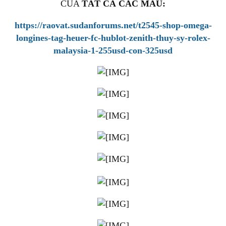
CỦA
TẤT CẢ CÁC MẪU:
https://raovat.sudanforums.net/t2545-shop-omega-
longines-tag-heuer-fc-hublot-zenith-thuy-sy-rolex-
malaysia-1-255usd-con-325usd