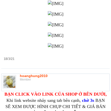
18/3/21
hoanghung2010
Member
BẠN CLICK VÀO LINK CỦA SHOP Ở BÊN DƯỚI,
Khi link website nhảy sang tab bên cạnh,
chờ 3s
BẠN
SẼ XEM ĐƯỢC HÌNH CHỤP CHI TIẾT & GIÁ BÁN