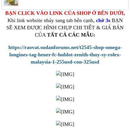
BẠN CLICK VÀO LINK CỦA SHOP Ở BÊN DƯỚI,
Khi link website nhảy sang tab bên cạnh,
chờ 3s
BẠN
SẼ XEM ĐƯỢC HÌNH CHỤP CHI TIẾT & GIÁ BÁN
CỦA
TẤT CẢ CÁC MẪU:
https://raovat.sudanforums.net/t2545-shop-omega-
longines-tag-heuer-fc-hublot-zenith-thuy-sy-rolex-
malaysia-1-255usd-con-325usd