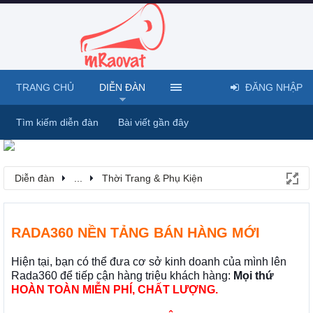
TRANG CHỦ
DIỄN ĐÀN
ĐĂNG NHẬP
Tìm kiếm diễn đàn
Bài viết gần đây
Diễn đàn
...
Thời Trang & Phụ Kiện
RADA360 NỀN TẢNG BÁN HÀNG MỚI
Hiện tại, bạn có thể đưa cơ sở kinh doanh của mình lên
Rada360 để tiếp cận hàng triệu khách hàng:
Mọi thứ
HOÀN TOÀN MIỄN PHÍ, CHẤT LƯỢNG.