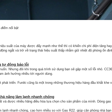
 điểm nổi bật
iệu suất của máy được đẩy mạnh như thế thì có khiến chi phí điện tăng hay k
động ngắt và trở về trạng thái hiệu suất thấp nhằm giữ nhiệt độ phòng ổn địn
 tự động báo lỗi
 muốn. Nhưng đôi khi trong quá trính sử dụng bạn sẽ gặp một số lỗi nhỏ. CC3
àm ảnh hưởng nhiều tới người dùng.
 phát triển. Funiki cũng là một trong những thương hiệu hàng đầu khắt khe về
khả năng làm lạnh nhanh chóng
t và được nhiều hãng điều hòa lựa chọn cho sản phẩm của mình. Dòng gas n
m lạnh nhanh chóng, cao hơn nhiều so với Gas R22. giúp căn phòng nhà bạn