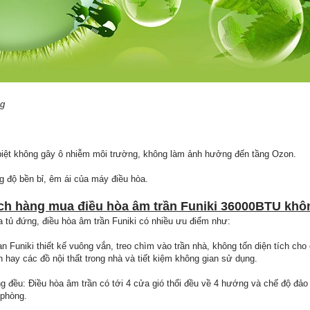
ng
biệt không gây ô nhiễm môi trường, không làm ảnh hưởng đến tầng Ozon.
g độ bền bỉ, êm ái của máy điều hòa.
ch hàng mua điều hòa âm trần Funiki 36000BTU khô
a tủ đứng, điều hòa âm trần Funiki có nhiều ưu điểm như:
an Funiki thiết kế vuông vắn, treo chìm vào trần nhà, không tốn diện tích ch
 hay các đồ nội thất trong nhà và tiết kiệm không gian sử dụng.
 đều: Điều hòa âm trần có tới 4 cửa gió thổi đều về 4 hướng và chế độ đảo 
 phòng.