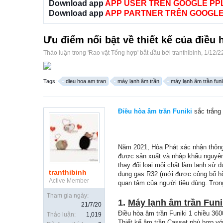
Download app
APP USER TRÊN GOOGLE PP
Download app
APP PARTNER TRÊN GOOGLE
Ưu điểm nổi bật về thiết kế của điề
Thảo luận trong '
Rao vặt Tổng hợp
' bắt đầu bởi
tranthibinh
,
1/12/2
Tags:
dieu hoa am tran
máy lạnh âm trần
máy lạnh âm trần funi
Điều hòa âm trần Funiki
sắc trắng 
Năm 2021, Hòa Phát xác nhận thông 
được sản xuất và nhập khẩu nguyên
thay đổi loại môi chất làm lạnh sử
tranthibinh
dụng gas R32 (mới được công bố hồi
Active Member
quan tâm của người tiêu dùng. Tron
Tham gia ngày:
1.
Máy lạnh âm trần Fun
21/7/20
Điều hòa âm trần Funiki 1 chiều 36
Thảo luận:
1,019
Thiết kế âm trần Casset phù hợp vớ