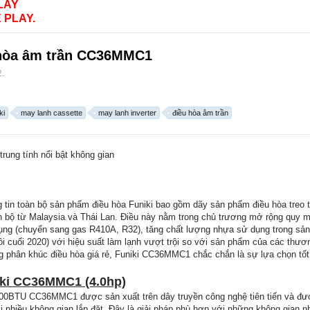
LAY
 PLAY.
u hòa âm trần CC36MMC1
2
.
ki
may lanh cassette
may lanh inverter
điều hòa âm trần
trung tính nổi bật không gian
tin toàn bộ sản phẩm điều hòa Funiki bao gồm dãy sản phẩm điều hòa treo t
 bộ từ Malaysia và Thái Lan. Điều này nằm trong chủ trương mở rộng quy m
 dụng (chuyển sang gas R410A, R32), tăng chất lượng nhựa sử dụng trong sả
 cuối 2020) với hiệu suất làm lạnh vượt trội so với sản phẩm của các thươ
g phân khúc điều hòa giá rẻ, Funiki CC36MMC1 chắc chắn là sự lựa chọn tốt
iki CC36MMC1 (4.0hp)
000BTU CC36MMC1 được sản xuất trên dây truyền công nghệ tiên tiến và đượ
i nhiều không gian lắp đặt. Đây là giải pháp phù hợp với những không gian 