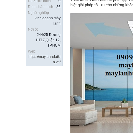
Đã được thích:
0
biệt giải pháp tối ưu cho những kh
Điểm thành tích:
36
Nghề nghiệp:
kinh doanh máy
lạnh
Nơi ở:
244/25 Đường
HT17,Quận 12,
TP.HCM
Web:
https://maylanhdaiki
n.vn/