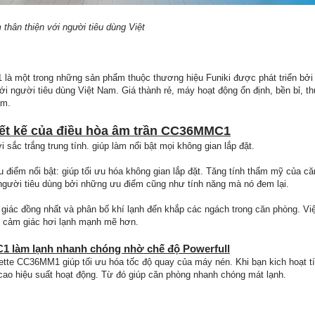
 thân thiện với người tiêu dùng Việt
à một trong những sản phẩm thuộc thương hiệu Funiki được phát triển bởi t
ới người tiêu dùng Việt Nam. Giá thành rẻ, máy hoạt động ổn định, bền bỉ, th
am.
hiết kế của điều hòa âm trần CC36MMC1
 sắc trắng trung tính. giúp làm nổi bật mọi không gian lắp đặt.
u điểm nổi bật: giúp tối ưu hóa không gian lắp đặt. Tăng tính thẩm mỹ của că
 người tiêu dùng bởi những ưu điểm cũng như tính năng mà nó đem lại.
m giác đồng nhất và phân bố khí lạnh đến khắp các ngách trong căn phòng. V
ạo cảm giác hơi lạnh mạnh mẽ hơn.
1 làm lạnh nhanh chóng nhờ chế độ Powerfull
ette CC36MM1 giúp tối ưu hóa tốc độ quay của máy nén. Khi bạn kich hoạt tí
ao hiệu suất hoạt động. Từ đó giúp căn phòng nhanh chóng mát lạnh.