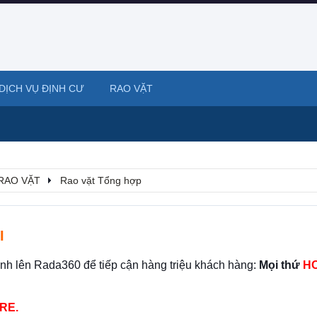
DỊCH VỤ ĐỊNH CƯ
RAO VẶT
RAO VẶT
Rao vặt Tổng hợp
I
ình lên Rada360 để tiếp cận hàng triệu khách hàng:
Mọi thứ
HO
RE.