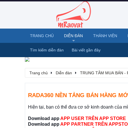
TRANG CHỦ
DIỄN ĐÀN
THÀNH VIÊN
Tìm kiếm diễn đàn
Bài viết gần đây
Trang chủ
Diễn đàn
TRUNG TÂM MUA BÁN - 
RADA360 NỀN TẢNG BÁN HÀNG MỚ
Hiện tại, bạn có thể đưa cơ sở kinh doanh của m
Download app
APP USER TRÊN APP STORE
Download app
APP PARTNER TRÊN APPSTO