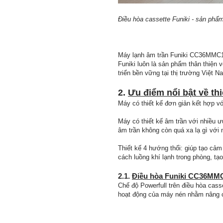
Điều hòa cassette Funiki - sản phẩm
Máy lạnh âm trần Funiki CC36MMC1 l
Funiki luôn là sản phẩm thân thiện v
triển bền vững tại thị trường Việt N
2.
Ưu điểm nổi bật về t
Máy có thiết kế đơn giản kết hợp với
Máy có thiết kế âm trần với nhiều ư
âm trần không còn quá xa lạ gì với
Thiết kế 4 hướng thổi: giúp tạo cả
cách luồng khí lạnh trong phòng, t
2.1.
Điều hòa Funiki CC36MMC
Chế độ Powerfull trên điều hòa cass
hoạt động của máy nén nhằm nâng c