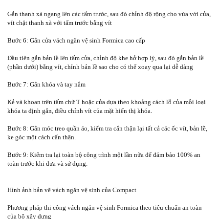
Gắn thanh xà ngang lên các tấm trước, sau đó chỉnh độ rộng cho vừa với cửa,
vít chặt thanh xà với tấm trước bằng vít
Bước 6: Gắn cửa vách ngăn vệ sinh Formica cao cấp
Đầu tiên gắn bản lề lên tấm cửa, chỉnh độ khe hở hợp lý, sau đó gắn bản lề
(phần dưới) bằng vít, chỉnh bản lề sao cho có thể xoay qua lại dễ dàng
Bước 7: Gắn khóa và tay nắm
Kẻ và khoan trên tấm chữ T hoặc cửa dựa theo khoảng cách lỗ của mỗi loại
khóa ta định gắn, điều chỉnh vít của mặt hiển thị khóa.
Bước 8: Gắn móc treo quần áo, kiểm tra cẩn thận lại tất cả các ốc vít, bản lề,
ke góc một cách cẩn thận.
Bước 9: Kiểm tra lại toàn bộ công trình một lần nữa để đảm bảo 100% an
toàn trước khi đưa và sử dụng.
Hình ảnh bản vẽ vách ngăn vệ sinh của Compact
Phương pháp thi công vách ngăn vệ sinh Formica theo tiêu chuẩn an toàn
của bộ xây dựng