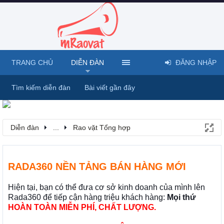
TRANG CHỦ
DIỄN ĐÀN
ĐĂNG NHẬP
Tìm kiếm diễn đàn
Bài viết gần đây
Diễn đàn
...
Rao vặt Tổng hợp
RADA360 NỀN TẢNG BÁN HÀNG MỚI
Hiện tại, bạn có thể đưa cơ sở kinh doanh của mình lên
Rada360 để tiếp cận hàng triệu khách hàng:
Mọi thứ
HOÀN TOÀN MIỄN PHÍ, CHẤT LƯỢNG.