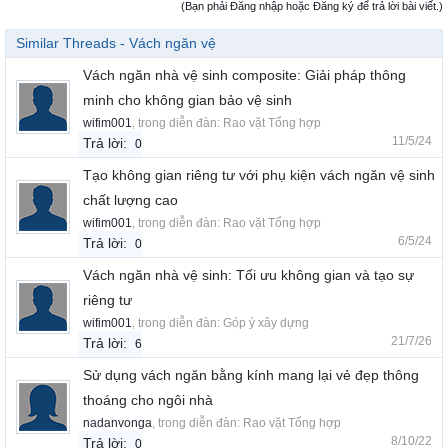
(Bạn phải Đăng nhập hoặc Đăng ký để trả lời bài viết.)
Similar Threads - Vách ngăn vệ
Vách ngăn nhà vệ sinh composite: Giải pháp thông
minh cho không gian bảo vệ sinh
wifim001
, trong diễn đàn:
Rao vặt Tổng hợp
11/5/24
Trả lời:
0
Tạo không gian riêng tư với phụ kiện vách ngăn vệ sinh
chất lượng cao
wifim001
, trong diễn đàn:
Rao vặt Tổng hợp
6/5/24
Trả lời:
0
Vách ngăn nhà vệ sinh: Tối ưu không gian và tạo sự
riêng tư
wifim001
, trong diễn đàn:
Góp ý xây dựng
21/7/26
Trả lời:
6
Sử dụng vách ngăn bằng kính mang lại vẻ đẹp thông
thoáng cho ngôi nhà
nadanvonga
, trong diễn đàn:
Rao vặt Tổng hợp
8/10/22
Trả lời:
0