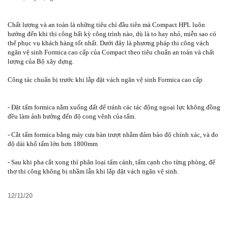
Chất lượng và an toàn là những tiêu chí đầu tiên mà Compact HPL luôn
hướng đến khi thi công bất kỳ công trình nào, dù là to hay nhỏ, miễn sao có
thể phục vụ khách hàng tốt nhất. Dưới đây là phương pháp thi công vách
ngăn vệ sinh Formica cao cấp của Compact theo tiêu chuẩn an toàn và chất
lượng của Bộ xây dựng.
Công tác chuẩn bị trước khi lắp đặt vách ngăn vệ sinh Formica cao cấp
- Đặt tấm formica nằm xuống đất để tránh các tác động ngoại lực không đồng
đều làm ảnh hưởng đến độ cong vênh của tấm.
- Cắt tấm formica bằng máy cưa bàn trượt nhằm đảm bảo độ chính xác, và đo
độ dài khổ tấm lớn hơn 1800mm
- Sau khi pha cắt xong thì phân loại tấm cánh, tấm cạnh cho từng phòng, để
thợ thi công không bị nhầm lẫn khi lắp đặt vách ngăn vệ sinh.
12/11/20