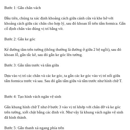
Bước 1: Gắn chân vách
Đầu tiên, chúng ta xác định khoảng cách giữa cánh cửa và khe hở với
khoảng cách giữa các chân cho hợp lý, sau đó khoan lỗ trên tấm formica. Gắn
cố định chân vào đúng vị trí bằng vít.
Bước 2: Gắn ke góc
Kẻ đường tâm trên tường (thông thường là đường ở giữa 2 bệ ngồi), sau đó
khoan lỗ, gắn tắc kê, sau đó gắn ke góc lên tường.
Bước 3: Gắn tấm trước và tấm giữa
Dựa vào vị trí các chân và các ke góc, ta gắn các ke góc vào vị trí nối giữa
tấm formica trước và sau. Sau đó gắn tấm giữa và tấm trước như hình chữ T.
Bước 4: Tạo hình vách ngăn vệ sinh
Gắn khung hình chữ T như ở bước 3 vào vị trí khớp với chân đỡ và ke góc
trên tường, xiết chặt bằng các đinh vít. Như vậy là khung vách ngăn vệ sinh
đã hình thành.
Bước 5: Gắn thanh xà ngang phía trên