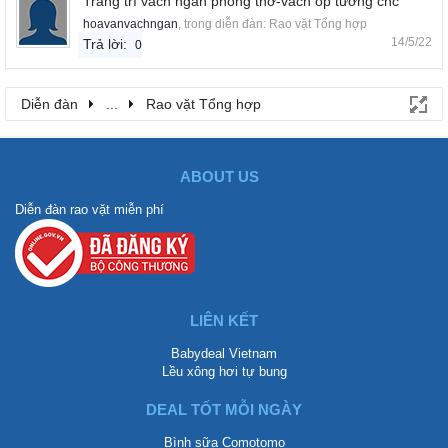
Trang trí vách ngăn phòng thờ-vách ốp tường cnc
hoavanvachngan
, trong diễn đàn:
Rao vặt Tổng hợp
14/5/22
Trả lời:
0
Diễn đàn
...
Rao vặt Tổng hợp
ABOUT US
Diễn đàn rao vặt miễn phí
LIÊN KẾT
Babydeal Vietnam
Lều xông hơi tự bung
DEAL TỐT MỖI NGÀY
Bình sữa Comotomo