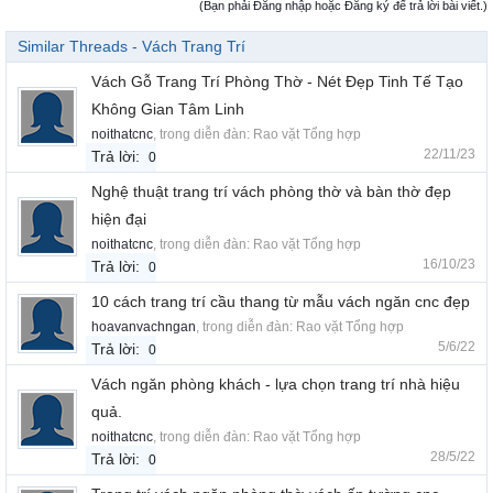
(Bạn phải Đăng nhập hoặc Đăng ký để trả lời bài viết.)
Similar Threads - Vách Trang Trí
Vách Gỗ Trang Trí Phòng Thờ - Nét Đẹp Tinh Tế Tạo
Không Gian Tâm Linh
noithatcnc
, trong diễn đàn:
Rao vặt Tổng hợp
22/11/23
Trả lời:
0
Nghệ thuật trang trí vách phòng thờ và bàn thờ đẹp
hiện đại
noithatcnc
, trong diễn đàn:
Rao vặt Tổng hợp
16/10/23
Trả lời:
0
10 cách trang trí cầu thang từ mẫu vách ngăn cnc đẹp
hoavanvachngan
, trong diễn đàn:
Rao vặt Tổng hợp
5/6/22
Trả lời:
0
Vách ngăn phòng khách - lựa chọn trang trí nhà hiệu
quả.
noithatcnc
, trong diễn đàn:
Rao vặt Tổng hợp
28/5/22
Trả lời:
0