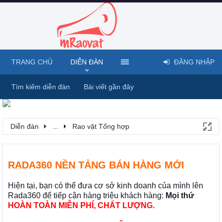
TRANG CHỦ
DIỄN ĐÀN
ĐĂNG NHẬP
Tìm kiếm diễn đàn
Bài viết gần đây
Diễn đàn
...
Rao vặt Tổng hợp
RADA360 NỀN TẢNG BÁN HÀNG MỚI
Hiện tại, bạn có thể đưa cơ sở kinh doanh của mình lên
Rada360 để tiếp cận hàng triệu khách hàng:
Mọi thứ
HOÀN TOÀN MIỄN PHÍ, CHẤT LƯỢNG.