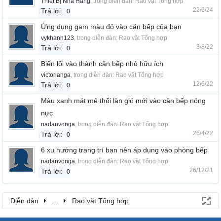
Thiết Bị Nhà Hàng
, trong diễn đàn:
Rao vặt Tổng hợp
22/6/24
Trả lời:
0
Ứng dụng gam màu đỏ vào căn bếp của bạn
vykhanh123
, trong diễn đàn:
Rao vặt Tổng hợp
3/8/22
Trả lời:
0
Biến lối vào thành căn bếp nhỏ hữu ích
victorianga
, trong diễn đàn:
Rao vặt Tổng hợp
12/6/22
Trả lời:
0
Màu xanh mát mẻ thổi làn gió mới vào căn bếp nóng
nực
nadanvonga
, trong diễn đàn:
Rao vặt Tổng hợp
26/4/22
Trả lời:
0
6 xu hướng trang trí bạn nên áp dụng vào phòng bếp
nadanvonga
, trong diễn đàn:
Rao vặt Tổng hợp
26/12/21
Trả lời:
0
Diễn đàn
...
Rao vặt Tổng hợp