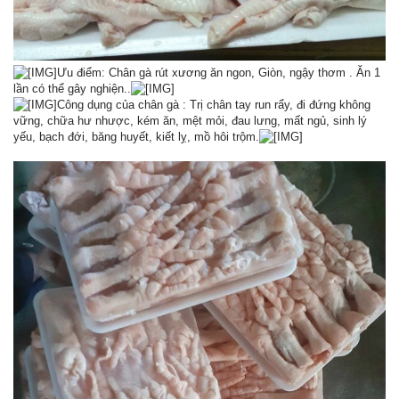
Ưu điểm: Chân gà rút xương ăn ngon, Giòn, ngậy thơm . Ăn 1
lần có thể gây nghiện..
Công dụng của chân gà : Trị chân tay run rẩy, đi đứng không
vững, chữa hư nhược, kém ăn, mệt mỏi, đau lưng, mất ngủ, sinh lý
yếu, bạch đới, băng huyết, kiết lỵ, mồ hôi trộm.