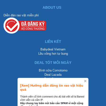
ABOUT US
Diễn đàn rao vặt miễn phí
LIÊN KẾT
Babydeal Vietnam
Lều xông hơi tự bung
DEAL TỐT MỖI NGÀY
Bình sữa Comotomo
Deal Lazada
Deal Shopee
[Xem] Hưỡng dẫn đăng tin rao vặt hiệu
LIÊN HỆ
quả
0858002468
Thành viên cố tình comment cho đủ bài viêt sẽ bị Baned
vĩnh viễn và cấm IP.
contact@mraovat.vn
Hãy chung tay bấm nút báo cáo SPAM vì một cộng