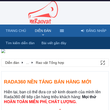
TRANG CHỦ
DIỄN ĐÀN
ĐĂNG NHẬP
Tìm kiếm diễn đàn
Bài viết gần đây
Diễn đàn
...
Rao vặt Tổng hợp
RADA360 NỀN TẢNG BÁN HÀNG MỚI
Hiện tại, bạn có thể đưa cơ sở kinh doanh của mình lên
Rada360 để tiếp cận hàng triệu khách hàng:
Mọi thứ
HOÀN TOÀN MIỄN PHÍ, CHẤT LƯỢNG.