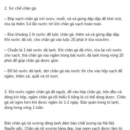
2. Sơ chế chân gà:
– Bóp sạch chân gà với rượu, muối, sả và gừng đập dập để khử mùi,
rửa lại thêm 3-4 lần nước tới khi chân gà sạch hoàn toàn.
– Đun khoảng 2 lít nước để luộc chân gà, thêm sả và gừng đập dập.
Khi nước đã sôi, cho chân gà vào luộc 20 phút ở lửa vừa-lớn.
– Chuẩn bị 1 bát nước đá lạnh. Khi chân gà đã chín, rửa lại với nước
cho sạch, thả chân gà vào ngâm trong bát nước đá lạnh trong vòng 20
phút để giúp chân gà được giòn.
– Đổ bỏ nước đá lạnh, đợi chân gà ráo nước thì cho vào hộp sạch để
ngâm, thêm sả, quất và ớt tươi.
3. Khi nước ngâm chân gà đã nguội, đổ vào hộp chân gà, trộn đều và
đóng kín hộp, ngâm chân gà tối thiểu 6 tiếng là có thể dùng được. Chân
gà sẽ ngon hơn khi được ngâm từ 1-2 ngày. Bảo quản trong tủ lạnh,
dùng trong vòng 1 tuần.
Bán chân gà rút xương đông lạnh đảm bảo chất lượng tại Hà Nội.
Nguồn gốc: Chân gà rút xương hàng đẹp, loại ngon sạch được làm từ