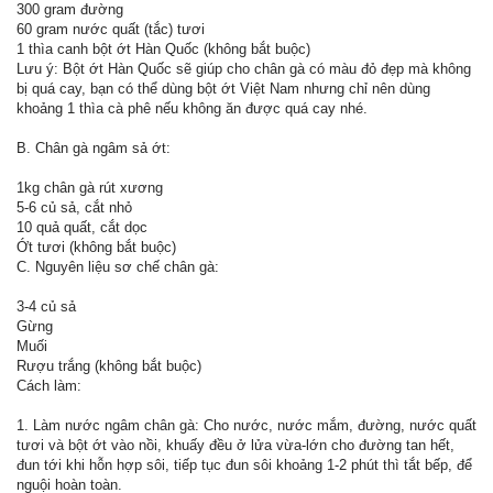
300 gram đường
60 gram nước quất (tắc) tươi
1 thìa canh bột ớt Hàn Quốc (không bắt buộc)
Lưu ý: Bột ớt Hàn Quốc sẽ giúp cho chân gà có màu đỏ đẹp mà không
bị quá cay, bạn có thể dùng bột ớt Việt Nam nhưng chỉ nên dùng
khoảng 1 thìa cà phê nếu không ăn được quá cay nhé.
B. Chân gà ngâm sả ớt:
1kg chân gà rút xương
5-6 củ sả, cắt nhỏ
10 quả quất, cắt dọc
Ớt tươi (không bắt buộc)
C. Nguyên liệu sơ chế chân gà:
3-4 củ sả
Gừng
Muối
Rượu trắng (không bắt buộc)
Cách làm:
1. Làm nước ngâm chân gà: Cho nước, nước mắm, đường, nước quất
tươi và bột ớt vào nồi, khuấy đều ở lửa vừa-lớn cho đường tan hết,
đun tới khi hỗn hợp sôi, tiếp tục đun sôi khoảng 1-2 phút thì tắt bếp, để
nguội hoàn toàn.