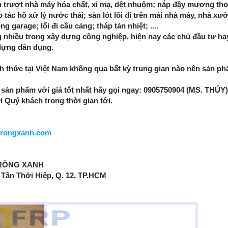
ơn trượt nhà máy hóa chất, xi mạ, dệt nhuộm; nắp đậy mương th
 tác hồ xử lý nước thải; sàn lót lối đi trên mái nhà máy, nhà xư
g garage; lối đi cầu cảng; tháp tản nhiệt; ....
iều trong xây dựng công nghiệp, hiện nay các chủ đầu tư hay 
dựng dân dụng.
ình thức tại Việt Nam không qua bất kỳ trung gian nào nên sản p
 sản phẩm với giá tốt nhất hãy gọi ngay: 0905750904 (MS. THÚY)
 Quý khách trong thời gian tới.
prongxanh.com
 RỒNG XANH
 Tân Thới Hiệp, Q. 12, TP.HCM