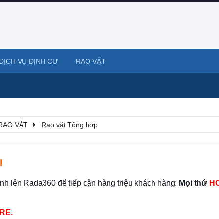
DỊCH VỤ ĐỊNH CƯ
RAO VẶT
RAO VẶT
Rao vặt Tổng hợp
I
ình lên Rada360 để tiếp cận hàng triệu khách hàng:
Mọi thứ
HO
RE.