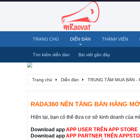
TRANG CHỦ
DIỄN ĐÀN
THÀNH VIÊN
Tìm kiếm diễn đàn
Bài viết gần đây
Trang chủ
Diễn đàn
TRUNG TÂM MUA BÁN - 
RADA360 NỀN TẢNG BÁN HÀNG MỚ
Hiện tại, bạn có thể đưa cơ sở kinh doanh của m
Download app
APP USER TRÊN APP STORE
Download app
APP PARTNER TRÊN APPSTO