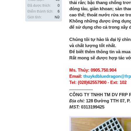
thải rắn; bậc thang chống tr
Đã được thích:
0
đóng tàu, giàn khoan; sàn thao
Điểm thành tích:
6
cao thế; thoát nước rửa xe tron
Giới tính:
Nữ
Không những được ứng dụng nh
để sử dụng cho cả trong xây 
Chúng tôi tự hào là đại lý ch
và chất lượng tốt nhất.
Để biết thêm thông tin và mua
Rất mong sẽ được hợp tác với
Ms. Thúy: 0905.750.904
Email:
thuykdbluedragon@fr
Tel: (028)62557900 - Ext: 102
....................
CÔNG TY TNHH TM DV FRP
Địa chỉ:
128 Đường TTH 07, P.
MST:
0313199425