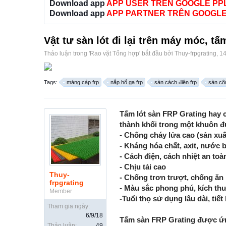
Download app
APP USER TRÊN GOOGLE PP
Download app
APP PARTNER TRÊN GOOGLE
Vật tư sàn lót đi lại trên máy móc, t
Thảo luận trong '
Rao vặt Tổng hợp
' bắt đầu bởi
Thuy-frpgrating
,
14
Tags:
máng cáp frp
nắp hố ga frp
sàn cách điện frp
sàn cô
Tấm lót sàn FRP Grating hay c
thành khối trong một khuôn đú
- Chống cháy lửa cao (sản xuấ
- Kháng hóa chất, axit, nước bi
- Cách điện, cách nhiệt an toà
- Chịu tải cao
Thuy-
- Chống trơn trượt, chống ăn
frpgrating
- Màu sắc phong phú, kích th
Member
-Tuổi thọ sử dụng lâu dài, tiết 
Tham gia ngày:
6/9/18
Tấm sàn FRP Grating được ứng
Thảo luận:
49