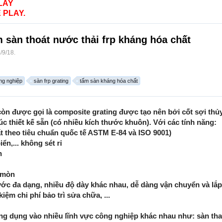
LAY
 PLAY.
ấm sàn thoát nước thải frp kháng hóa chất
/9/18
.
ng nghiệp
sàn frp grating
tấm sàn kháng hóa chất
òn được gọi là composite grating được tạo nên bởi cốt sợi thủy
c thiết kế sẵn (có nhiều kích thước khuôn). Với các tính năng:
t theo tiêu chuẩn quốc tế ASTM E-84 và ISO 9001)
ển,... không sét rỉ
n
 mòn
ước đa dạng, nhiều độ dày khác nhau, dễ dàng vận chuyển và lắp
kiệm chi phí bảo trì sửa chữa, ...
 dụng vào nhiều lĩnh vực công nghiệp khác nhau như: sàn thao