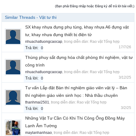
(Bạn phải Đăng nhập hoặc Đăng ký để trả lời bài viết.)
Similar Threads - Vật tư thi
SX khay nhựa đựng phụ tùng, khay nhựa A6 đựng vật
tư, khay nhựa đựng thiết bị điện tử
nhuachatluongcaocap
, trong diễn đàn:
Rao vặt Tổng hợp
17/7/26
Trả lời:
0
Thùng phuy sắt đựng hóa chất phòng thí nghiệm, vật tư
công trình
nhuachatluongcaocap
, trong diễn đàn:
Rao vặt Tổng hợp
3/12/25
Trả lời:
0
Tư vấn Lắp đặt Bàn thí nghiệm giáo viên vật lý – Bàn
thí nghiệm giáo viên sinh học : Nhà thầu chuyên
thanhmai2501
, trong diễn đàn:
Rao vặt Tổng hợp
3/2/25
Trả lời:
0
Những Vật Tư Cần Có Khi Thi Công Ống Đồng Máy
Lạnh Âm Tường
maylanhanhsao
, trong diễn đàn:
Rao vặt Tổng hợp