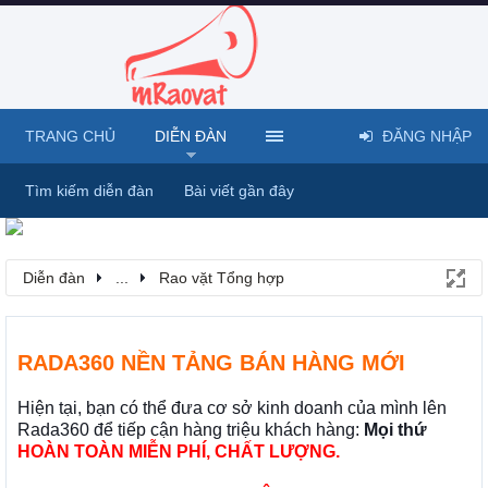
TRANG CHỦ
DIỄN ĐÀN
ĐĂNG NHẬP
Tìm kiếm diễn đàn
Bài viết gần đây
Diễn đàn
...
Rao vặt Tổng hợp
RADA360 NỀN TẢNG BÁN HÀNG MỚI
Hiện tại, bạn có thể đưa cơ sở kinh doanh của mình lên
Rada360 để tiếp cận hàng triệu khách hàng:
Mọi thứ
HOÀN TOÀN MIỄN PHÍ, CHẤT LƯỢNG.