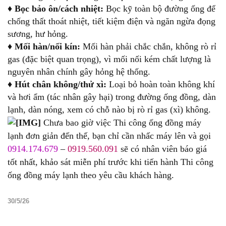
♦
Bọc bảo ôn/cách nhiệt:
Bọc kỹ toàn bộ đường ống để
chống thất thoát nhiệt, tiết kiệm điện và ngăn ngừa đọng
sương, hư hỏng.
♦
Mối hàn/nối kín:
Mối hàn phải chắc chắn, không rò rỉ
gas (đặc biệt quan trọng), vì mối nối kém chất lượng là
nguyên nhân chính gây hỏng hệ thống.
♦
Hút chân không/thử xì:
Loại bỏ hoàn toàn không khí
và hơi ẩm (tác nhân gây hại) trong đường ống đồng, dàn
lạnh, dàn nóng, xem có chỗ nào bị rò rỉ gas (xì) không.
Chưa bao giờ việc Thi công ống đồng máy
lạnh đơn giản đến thế, bạn chỉ cần nhấc máy lên và gọi
0914.174.679
–
0919.560.091
sẽ có nhân viên báo giá
tốt nhất, khảo sát miễn phí trước khi tiến hành Thi công
ống đồng máy lạnh theo yêu cầu khách hàng.
30/5/26