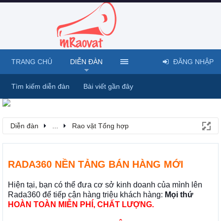
TRANG CHỦ
DIỄN ĐÀN
ĐĂNG NHẬP
Tìm kiếm diễn đàn
Bài viết gần đây
Diễn đàn
...
Rao vặt Tổng hợp
RADA360 NỀN TẢNG BÁN HÀNG MỚI
Hiện tại, bạn có thể đưa cơ sở kinh doanh của mình lên
Rada360 để tiếp cận hàng triệu khách hàng:
Mọi thứ
HOÀN TOÀN MIỄN PHÍ, CHẤT LƯỢNG.