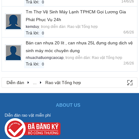
14/6/26
Trả lời:
0
Tm Thợ Vệ Sinh Máy Lạnh TPHCM Gọi Lương Gia
Phát Phục Vụ 24h
kemduy
, trong diễn đàn:
Rao vặt Tổng hợp
6/6/26
Trả lời:
0
Bán can nhựa 20 lít , can nhựa 25L đựng dung dịch vệ
sinh máy móc chuyên dụng
nhuachatluongcaocap
, trong diễn đàn:
Rao vặt Tổng hợp
2/6/26
Trả lời:
0
Diễn đàn
...
Rao vặt Tổng hợp
ABOUT US
Diễn đàn rao vặt miễn phí