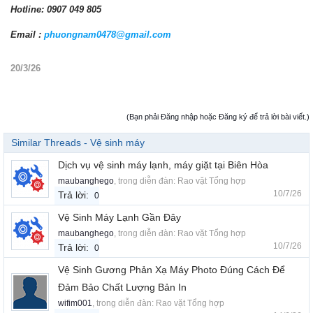
Hotline: 0907 049 805
Email :
phuongnam0478@gmail.com
20/3/26
(Bạn phải Đăng nhập hoặc Đăng ký để trả lời bài viết.)
Similar Threads - Vệ sinh máy
Dịch vụ vệ sinh máy lạnh, máy giặt tại Biên Hòa
maubanghego
, trong diễn đàn:
Rao vặt Tổng hợp
10/7/26
Trả lời:
0
Vệ Sinh Máy Lạnh Gần Đây
maubanghego
, trong diễn đàn:
Rao vặt Tổng hợp
10/7/26
Trả lời:
0
Vệ Sinh Gương Phản Xạ Máy Photo Đúng Cách Để
Đảm Bảo Chất Lượng Bản In
wifim001
, trong diễn đàn:
Rao vặt Tổng hợp