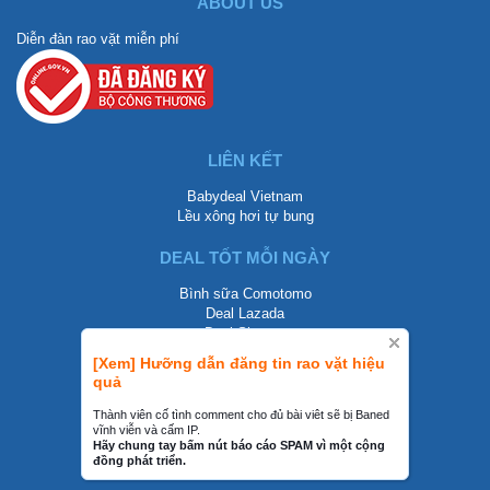
ABOUT US
Diễn đàn rao vặt miễn phí
LIÊN KẾT
Babydeal Vietnam
Lều xông hơi tự bung
DEAL TỐT MỖI NGÀY
Bình sữa Comotomo
Deal Lazada
Deal Shopee
[Xem] Hưỡng dẫn đăng tin rao vặt hiệu
LIÊN HỆ
quả
0858002468
Thành viên cố tình comment cho đủ bài viêt sẽ bị Baned
vĩnh viễn và cấm IP.
contact@mraovat.vn
Hãy chung tay bấm nút báo cáo SPAM vì một cộng
đồng phát triển.
mraovat.vn