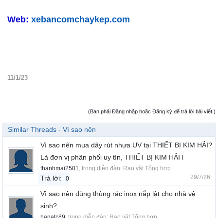
Web:
xebancomchaykep.com
11/1/23
(Bạn phải Đăng nhập hoặc Đăng ký để trả lời bài viết.)
Similar Threads - Vì sao nên
Vì sao nên mua dây rút nhựa UV tại THIẾT BỊ KIM HẢI?
Là đơn vị phân phối uy tín, THIẾT BỊ KIM HẢI l
thanhmai2501
, trong diễn đàn:
Rao vặt Tổng hợp
29/7/26
Trả lời:
0
Vì sao nên dùng thùng rác inox nắp lật cho nhà vệ
sinh?
hanatc89
, trong diễn đàn:
Rao vặt Tổng hợp