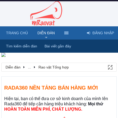
TRANG CHỦ
DIỄN ĐÀN
ĐĂNG NHẬP
Tìm kiếm diễn đàn
Bài viết gần đây
Diễn đàn
...
Rao vặt Tổng hợp
RADA360 NỀN TẢNG BÁN HÀNG MỚI
Hiện tại, bạn có thể đưa cơ sở kinh doanh của mình lên
Rada360 để tiếp cận hàng triệu khách hàng:
Mọi thứ
HOÀN TOÀN MIỄN PHÍ, CHẤT LƯỢNG.