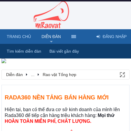
TRANG CHỦ
DIỄN ĐÀN
ĐĂNG NHẬP
Tìm kiếm diễn đàn
Bài viết gần đây
Diễn đàn
...
Rao vặt Tổng hợp
RADA360 NỀN TẢNG BÁN HÀNG MỚI
Hiện tại, bạn có thể đưa cơ sở kinh doanh của mình lên
Rada360 để tiếp cận hàng triệu khách hàng:
Mọi thứ
HOÀN TOÀN MIỄN PHÍ, CHẤT LƯỢNG.