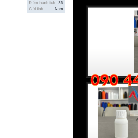
Điểm thành tích:
36
Giới tính:
Nam