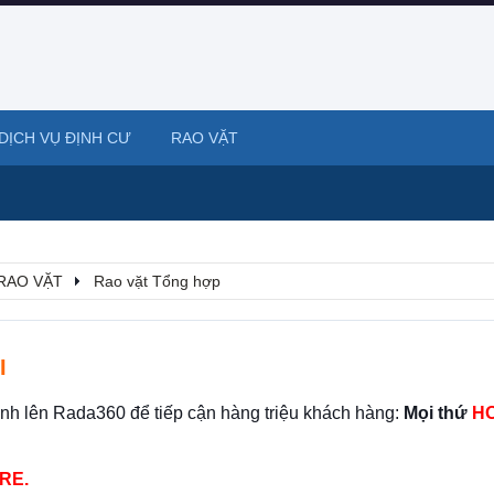
DỊCH VỤ ĐỊNH CƯ
RAO VẶT
RAO VẶT
Rao vặt Tổng hợp
I
ình lên Rada360 để tiếp cận hàng triệu khách hàng:
Mọi thứ
HO
RE.