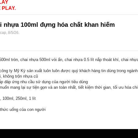
LAY
 PLAY.
ai nhựa 100ml đựng hóa chất khan hiếm
ocap
,
8/5/26
.
0ml tròn, chai nhựa 500ml vòi ấn, chai nhựa 0.5 lít nắp thoát khí, chai nhự
ng ty Mỹ Kỳ sản xuất luôn luôn được quý khách hàng tin dùng trong ngành 
, không trộn nhựa cũ
ắp đáp ứng nhu cầu sử dụng của người tiêu dùng
ốn mang lại sự tiện gọn và an toàn nhất, tiết kiệm thời gian, tối ưu hóa chi
 100ml, 250ml, 1 lít
thức uống của con người