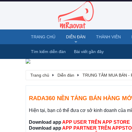
TRANG CHỦ
DIỄN ĐÀN
THÀNH VIÊN
Tìm kiếm diễn đàn
Bài viết gần đây
Trang chủ
Diễn đàn
TRUNG TÂM MUA BÁN - 
RADA360 NỀN TẢNG BÁN HÀNG MỚ
Hiện tại, bạn có thể đưa cơ sở kinh doanh của m
Download app
APP USER TRÊN APP STORE
Download app
APP PARTNER TRÊN APPSTO