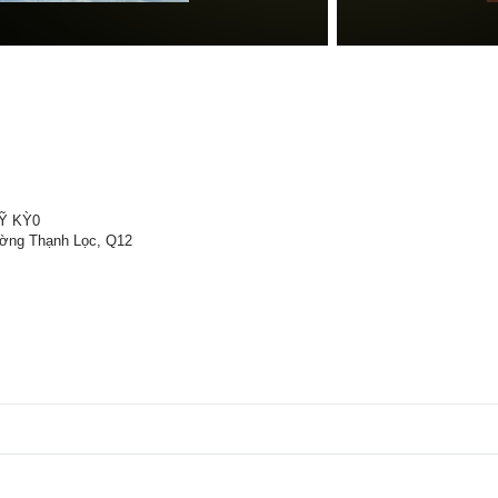
Ỹ KỲ0
ường Thạnh Lọc, Q12