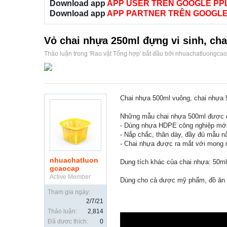
Download app
APP USER TRÊN GOOGLE PP
Download app
APP PARTNER TRÊN GOOGLE
Vỏ chai nhựa 250ml đựng vi sinh, ch
Thảo luận trong '
Rao vặt Tổng hợp
' bắt đầu bởi
nhuachatluongca
Chai nhựa 500ml vuông, chai nhựa 50
Những mẫu chai nhựa 500ml được cô
- Dùng nhựa HDPE công nghiệp mới
- Nắp chắc, thân dày, đầy đủ mẫu n
- Chai nhựa được ra mắt với mong mu
nhuachatluon
Dung tích khác của chai nhựa: 50ml,
gcaocap
Active Member
Dùng cho cả dược mỹ phẩm, đồ ăn 
Tham gia ngày:
2/7/21
Thảo luận:
2,814
Đã được thích:
0