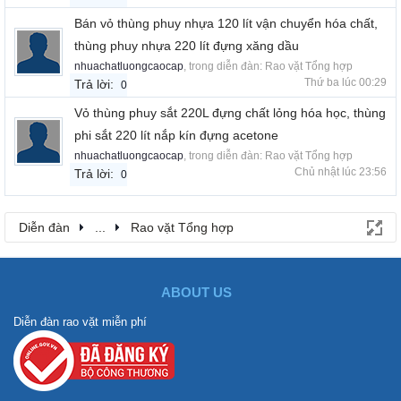
Bán vỏ thùng phuy nhựa 120 lít vận chuyển hóa chất,
thùng phuy nhựa 220 lít đựng xăng dầu
nhuachatluongcaocap
, trong diễn đàn:
Rao vặt Tổng hợp
Thứ ba lúc 00:29
Trả lời:
0
Vỏ thùng phuy sắt 220L đựng chất lỏng hóa học, thùng
phi sắt 220 lít nắp kín đựng acetone
nhuachatluongcaocap
, trong diễn đàn:
Rao vặt Tổng hợp
Chủ nhật lúc 23:56
Trả lời:
0
Diễn đàn
...
Rao vặt Tổng hợp
ABOUT US
Diễn đàn rao vặt miễn phí