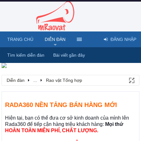
TRANG CHỦ
DIỄN ĐÀN
ĐĂNG NHẬP
Tìm kiếm diễn đàn
Bài viết gần đây
Diễn đàn
...
Rao vặt Tổng hợp
RADA360 NỀN TẢNG BÁN HÀNG MỚI
Hiện tại, bạn có thể đưa cơ sở kinh doanh của mình lên
Rada360 để tiếp cận hàng triệu khách hàng:
Mọi thứ
HOÀN TOÀN MIỄN PHÍ, CHẤT LƯỢNG.