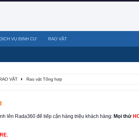
DỊCH VỤ ĐỊNH CƯ
RAO VẶT
RAO VẶT
Rao vặt Tổng hợp
I
ình lên Rada360 để tiếp cận hàng triệu khách hàng:
Mọi thứ
HO
RE.