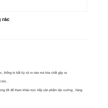
g rác
 thống trị bất kỳ rủi ro nào mà hóa chất gây ra
 khí...
ợng tốt để tham khảo trực tiếp sản phẩm tận xưởng , hàng