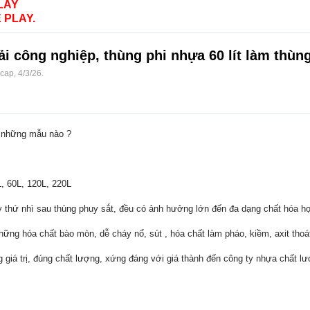
LAY
 PLAY.
ải công nghiệp, thùng phi nhựa 60 lít làm thùn
ocap
,
4/3/26
.
 những mẫu nào ?
, 60L, 120L, 220L
 thứ nhì sau thùng phuy sắt, đều có ảnh hưởng lớn đến đa dạng chất hóa học,
ng hóa chất bào mòn, dễ cháy nổ, sút , hóa chất làm pháo, kiềm, axit thoát
iá trị, đúng chất lượng, xứng đáng với giá thành đến công ty nhựa chất lư