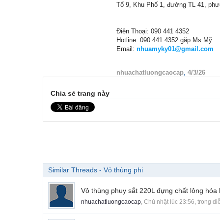
Tổ 9, Khu Phố 1, đường TL 41, ph
Điện Thoại: 090 441 4352
Hotline: 090 441 4352 gặp Ms Mỹ
Email:
nhuamyky01@gmail.com
nhuachatluongcaocap
,
4/3/26
Chia sẻ trang này
Similar Threads - Vỏ thùng phi
Vỏ thùng phuy sắt 220L đựng chất lỏng hóa h
nhuachatluongcaocap
,
Chủ nhật lúc 23:56
, trong d