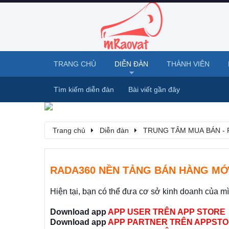
TRANG CHỦ
DIỄN ĐÀN
THÀNH VIÊN
Tìm kiếm diễn đàn
Bài viết gần đây
Trang chủ
Diễn đàn
TRUNG TÂM MUA BÁN - 
RADA360 NỀN TẢNG BÁN HÀNG MỚ
Hiện tại, bạn có thể đưa cơ sở kinh doanh của m
Download app
APP USER TRÊN APP STORE
Download app
APP PARTNER TRÊN APPSTO