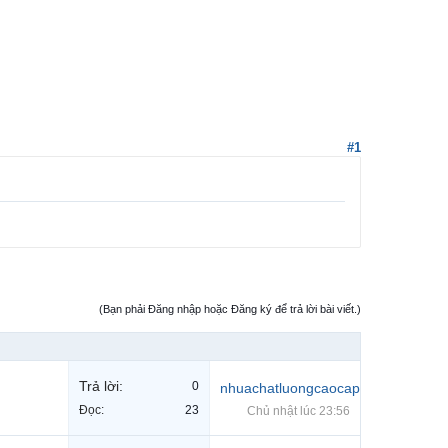
#1
(Bạn phải Đăng nhập hoặc Đăng ký để trả lời bài viết.)
Trả lời:
0
nhuachatluongcaocap
Đọc:
23
Chủ nhật lúc 23:56