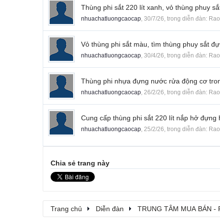
Thùng phi sắt 220 lít xanh, vỏ thùng phuy s
nhuachatluongcaocap
,
30/7/26
, trong diễn đàn:
Rao
Vỏ thùng phi sắt màu, tìm thùng phuy sắt đ
nhuachatluongcaocap
,
30/4/26
, trong diễn đàn:
Rao
Thùng phi nhựa đựng nước rửa động cơ trong
nhuachatluongcaocap
,
26/2/26
, trong diễn đàn:
Rao
Cung cấp thùng phi sắt 220 lít nắp hở đựng 
nhuachatluongcaocap
,
25/2/26
, trong diễn đàn:
Rao
Chia sẻ trang này
Trang chủ
Diễn đàn
TRUNG TÂM MUA BÁN - 