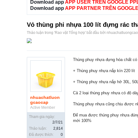
Download app
APP USER TRÊN GOOGLE PP
Download app
APP PARTNER TRÊN GOOGLE
Vỏ thùng phi nhựa 100 lít đựng rác th
Thảo luận trong '
Rao vặt Tổng hợp
' bắt đầu bởi
nhuachatluongca
Thùng phuy nhựa đựng hóa chất có
+ Thùng phuy nhựa nắp kín 220 lít
+ Thùng phuy nhựa nắp hở 30L, 50L
Cả 2 loại thùng phuy nhựa có độ dày
nhuachatluon
gcaocap
Thùng phuy nhựa cũng chịu được nhữ
Active Member
Để mua được thùng phuy nhựa đúng g
Tham gia ngày:
mới 100%
2/7/21
Thảo luận:
2,814
Đã được thích:
0