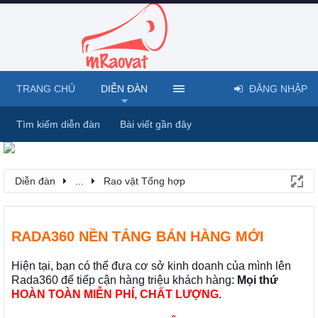
TRANG CHỦ
DIỄN ĐÀN
ĐĂNG NHẬP
Tìm kiếm diễn đàn
Bài viết gần đây
Diễn đàn
...
Rao vặt Tổng hợp
RADA360 NỀN TẢNG BÁN HÀNG MỚI
Hiện tại, bạn có thể đưa cơ sở kinh doanh của mình lên
Rada360 để tiếp cận hàng triệu khách hàng:
Mọi thứ
HOÀN TOÀN MIỄN PHÍ, CHẤT LƯỢNG.