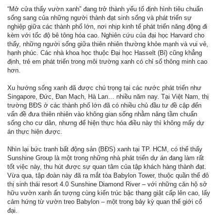
“Mở cửa thấy vườn xanh” đang trở thành yếu tố định hình tiêu chuẩn
sống sang của những người thành đạt sinh sống và phát triển sự
nghiệp giữa các thành phố lớn, nơi nhịp kinh tế phát triển năng động đi
kèm với tốc độ bê tông hóa cao. Nghiên cứu của đại học Harvard cho
thấy, những người sống giữa thiên nhiên thường khỏe mạnh và vui vẻ,
hạnh phúc. Các nhà khoa học thuộc Đại học Hasselt (Bỉ) cũng khẳng
định, trẻ em phát triển trong môi trường xanh có chỉ số thông minh cao
hơn.
Xu hướng sống xanh đã được chú trọng tại các nước phát triển như
Singapore, Đức, Đan Mạch, Hà Lan… nhiều năm nay. Tại Việt Nam, thị
trường BĐS ở các thành phố lớn đã có nhiều chủ đầu tư đề cập đến
vấn đề đưa thiên nhiên vào không gian sống nhằm nâng tầm chuẩn
sống cho cư dân, nhưng để hiện thực hóa điều này thì không mấy dự
án thực hiện được.
Nhìn lại bức tranh bất động sản (BĐS) xanh tại TP. HCM, có thể thấy
Sunshine Group là một trong những nhà phát triển dự án đang làm rất
tốt việc này, thu hút được sự quan tâm của tập khách hàng thành đạt.
Vừa qua, tập đoàn này đã ra mắt tòa Babylon Tower, thuộc quần thể đô
thị sinh thái resort 4.0 Sunshine Diamond River – với những căn hộ sở
hữu vườn xanh ấn tượng cùng kiến trúc bậc thang giật cấp lên cao, lấy
cảm hứng từ vườn treo Babylon – một trong bảy kỳ quan thế giới cổ
đại.