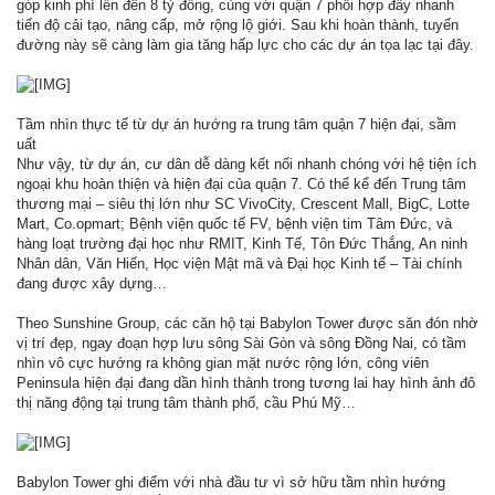
góp kinh phí lên đến 8 tỷ đồng, cùng với quận 7 phối hợp đẩy nhanh
tiến độ cải tạo, nâng cấp, mở rộng lộ giới. Sau khi hoàn thành, tuyến
đường này sẽ càng làm gia tăng hấp lực cho các dự án tọa lạc tại đây.
Tầm nhìn thực tế từ dự án hướng ra trung tâm quận 7 hiện đại, sầm
uất
Như vậy, từ dự án, cư dân dễ dàng kết nối nhanh chóng với hệ tiện ích
ngoại khu hoàn thiện và hiện đại của quận 7. Có thể kể đến Trung tâm
thương mại – siêu thị lớn như SC VivoCity, Crescent Mall, BigC, Lotte
Mart, Co.opmart; Bệnh viện quốc tế FV, bệnh viện tim Tâm Đức, và
hàng loạt trường đại học như RMIT, Kinh Tế, Tôn Đức Thắng, An ninh
Nhân dân, Văn Hiến, Học viện Mật mã và Đại học Kinh tế – Tài chính
đang được xây dựng…
Theo Sunshine Group, các căn hộ tại Babylon Tower được săn đón nhờ
vị trí đẹp, ngay đoạn hợp lưu sông Sài Gòn và sông Đồng Nai, có tầm
nhìn vô cực hướng ra không gian mặt nước rộng lớn, công viên
Peninsula hiện đại đang dần hình thành trong tương lai hay hình ảnh đô
thị năng động tại trung tâm thành phố, cầu Phú Mỹ…
Babylon Tower ghi điểm với nhà đầu tư vì sở hữu tầm nhìn hướng