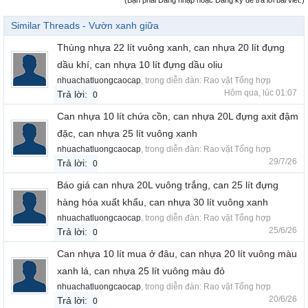
(Bạn phải Đăng nhập hoặc Đăng ký để trả lời bài viết.)
Similar Threads - Vườn xanh giữa
Thùng nhựa 22 lít vuông xanh, can nhựa 20 lít đựng
dầu khí, can nhựa 10 lít đựng dầu oliu
nhuachatluongcaocap
, trong diễn đàn:
Rao vặt Tổng hợp
Hôm qua, lúc 01:07
Trả lời:
0
Can nhựa 10 lít chứa cồn, can nhựa 20L đựng axit đậm
đặc, can nhựa 25 lít vuông xanh
nhuachatluongcaocap
, trong diễn đàn:
Rao vặt Tổng hợp
29/7/26
Trả lời:
0
Báo giá can nhựa 20L vuông trắng, can 25 lít đựng
hàng hóa xuất khẩu, can nhựa 30 lít vuông xanh
nhuachatluongcaocap
, trong diễn đàn:
Rao vặt Tổng hợp
25/6/26
Trả lời:
0
Can nhựa 10 lít mua ở đâu, can nhựa 20 lít vuông màu
xanh lá, can nhựa 25 lít vuông màu đỏ
nhuachatluongcaocap
, trong diễn đàn:
Rao vặt Tổng hợp
20/6/26
Trả lời:
0