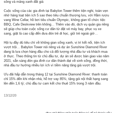
sông và mảng xanh đắt giá
Cuộc sống của các gia đình tại Babylon Tower thêm tiện nghi, toàn vẹn
nhờ hàng loạt tiện ích 5 sao theo tiêu chuẩn thượng lưu, với Hầm rượu
vang Wine Cellar, hồ bơi tiêu chuẩn Olympic, không gian tổ chức tiệc
BBQ, Cafe Deskview trên không… Thêm vào đó, dịch vụ quản gia riêng
sẽ giúp chu toàn cuộc sống cư dân từ đặt vé máy bay, phục vụ xe
sang, giặt là cao cấp đến đưa đón trẻ đi học, giữ trẻ ngoài giờ…
Hội tụ đầy đủ tiêu chí về không gian sống xanh, vị trí kết nối, tiện ích
vượt trội… Babylon Tower nói riêng và dự án Sunshine Diamond River
đang là lựa chọn hàng đầu cho cả đối tượng nhà đầu tư và khách mua
ở thực. Theo thông tin từ chủ đầu tư, dự án sẽ được bàn giao vào năm
2021, sẵn sàng đón gia đình cư dân thành đạt về sinh sống, đồng thời,
nhà đầu tư hưởng nhiều lợi ích vì tiềm năng tăng giá vượt trội.
Ưu đãi hấp dẫn trong tháng 12 tại Sunshine Diamond River: thanh toán
chỉ 15% đến khi nhận nhà, hỗ trợ vay 85%; tặng gói nội thất hạng sang
lên đến 1,6 tỷ; chủ đầu tư cam kết cho thuê 15% trong 3 năm đầu.
13/12/20