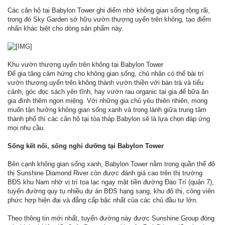
Các căn hộ tại Babylon Tower ghi điểm nhờ không gian sống rộng rãi,
trong đó Sky Garden sở hữu vườn thượng uyển trên không, tạo điểm
nhấn khác biệt cho dòng sản phẩm này.
Khu vườn thượng uyển trên không tại Babylon Tower
Để gia tăng cảm hứng cho không gian sống, chủ nhân có thể bài trí
vườn thượng uyển trên không thành vườn thiền với bàn trà và tiểu
cảnh, góc đọc sách yên tĩnh, hay vườn rau organic tại gia để bữa ăn
gia đình thêm ngon miệng. Với những gia chủ yêu thiên nhiên, mong
muốn tận hưởng không gian sống xanh và trong lành giữa trung tâm
thành phố thì các căn hộ tại tòa tháp Babylon sẽ là lựa chọn đáp ứng
mọi nhu cầu.
Sống kết nối, sống nghỉ dưỡng tại Babylon Tower
Bên cạnh không gian sống xanh, Babylon Tower nằm trong quần thể đô
thị Sunshine Diamond River còn được đánh giá cao trên thị trường
BĐS khu Nam nhờ vị trí tọa lạc ngay mặt tiền đường Đào Trí (quận 7),
tuyến đường quy tụ nhiều dự án BĐS hạng sang, khu đô thị, công viên
phức hợp hiện đại và đẳng cấp bậc nhất của các chủ đầu tư lớn.
Theo thông tin mới nhất, tuyến đường này được Sunshine Group đóng