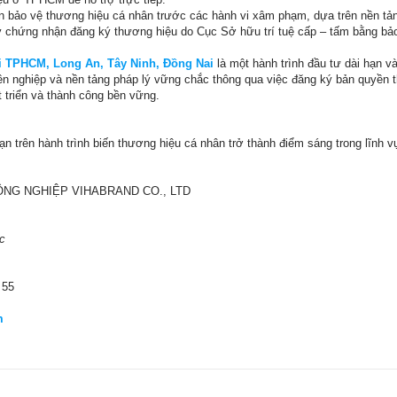
ạn bảo vệ thương hiệu cá nhân trước các hành vi xâm phạm, dựa trên nền tản
y chứng nhận đăng ký thương hiệu do Cục Sở hữu trí tuệ cấp – tấm bằng bả
i TPHCM, Long An, Tây Ninh, Đồng Nai
là một hành trình đầu tư dài hạn 
yên nghiệp và nền tảng pháp lý vững chắc thông qua việc đăng ký bản quyền 
t triển và thành công bền vững.
 trên hành trình biến thương hiệu cá nhân trở thành điểm sáng trong lĩnh v
NG NGHIỆP VIHABRAND CO., LTD
c
 55
m