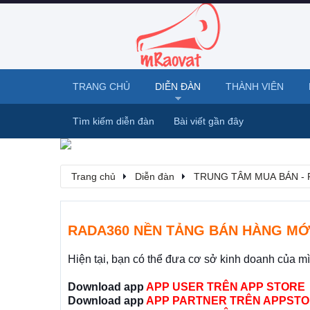
TRANG CHỦ
DIỄN ĐÀN
THÀNH VIÊN
Tìm kiếm diễn đàn
Bài viết gần đây
Trang chủ
Diễn đàn
TRUNG TÂM MUA BÁN - 
RADA360 NỀN TẢNG BÁN HÀNG MỚ
Hiện tại, bạn có thể đưa cơ sở kinh doanh của m
Download app
APP USER TRÊN APP STORE
Download app
APP PARTNER TRÊN APPSTO