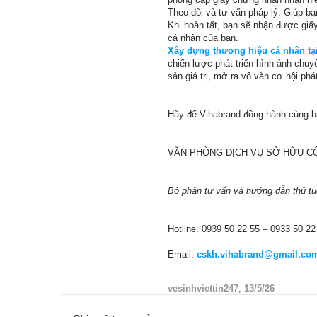
Theo dõi và tư vấn pháp lý: Giúp b
Khi hoàn tất, bạn sẽ nhận được giấ
cá nhân của bạn.
Xây dựng thương hiệu cá nhân tạ
chiến lược phát triển hình ảnh chu
sản giá trị, mở ra vô vàn cơ hội phá
Hãy để Vihabrand đồng hành cùng bạn
VĂN PHÒNG DỊCH VỤ SỞ HỮU CÔ
Bộ phận tư vấn và hướng dẫn thủ tụ
Hotline: 0939 50 22 55 – 0933 50 22
Email:
cskh.vihabrand@gmail.co
vesinhviettin247
,
13/5/26