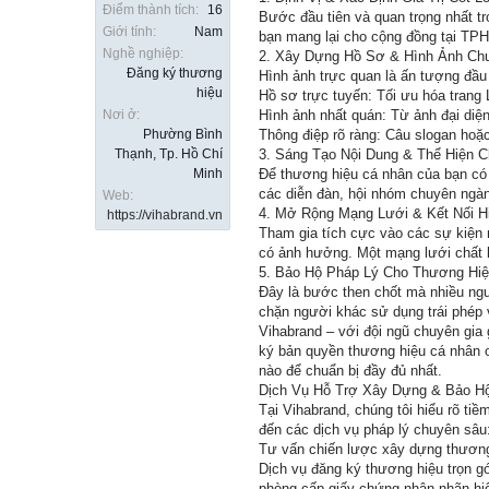
Điểm thành tích:
16
Bước đầu tiên và quan trọng nhất tr
Giới tính:
Nam
bạn mang lại cho cộng đồng tại TPHC
Nghề nghiệp:
2. Xây Dựng Hồ Sơ & Hình Ảnh Ch
Đăng ký thương
Hình ảnh trực quan là ấn tượng đầu 
hiệu
Hồ sơ trực tuyến: Tối ưu hóa trang 
Nơi ở:
Hình ảnh nhất quán: Từ ảnh đại diện
Phường Bình
Thông điệp rõ ràng: Câu slogan hoặc
Thạnh, Tp. Hồ Chí
3. Sáng Tạo Nội Dung & Thể Hiện 
Minh
Để thương hiệu cá nhân của bạn có s
các diễn đàn, hội nhóm chuyên ngàn
Web:
4. Mở Rộng Mạng Lưới & Kết Nối H
https://vihabrand.vn
Tham gia tích cực vào các sự kiện 
có ảnh hưởng. Một mạng lưới chất l
5. Bảo Hộ Pháp Lý Cho Thương Hi
Đây là bước then chốt mà nhiều ngườ
chặn người khác sử dụng trái phép v
Vihabrand – với đội ngũ chuyên gia 
ký bản quyền thương hiệu cá nhân o
nào để chuẩn bị đầy đủ nhất.
Dịch Vụ Hỗ Trợ Xây Dựng & Bảo H
Tại Vihabrand, chúng tôi hiểu rõ ti
đến các dịch vụ pháp lý chuyên sâu
Tư vấn chiến lược xây dựng thương h
Dịch vụ đăng ký thương hiệu trọn gó
phòng cấp giấy chứng nhận nhãn hi