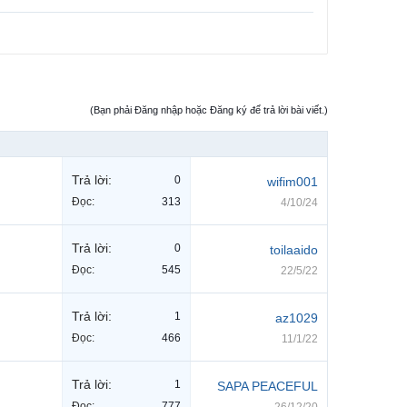
(Bạn phải Đăng nhập hoặc Đăng ký để trả lời bài viết.)
Trả lời:
0
wifim001
Đọc:
313
4/10/24
Trả lời:
0
toilaaido
Đọc:
545
22/5/22
Trả lời:
1
az1029
Đọc:
466
11/1/22
Trả lời:
1
SAPA PEACEFUL
Đọc:
777