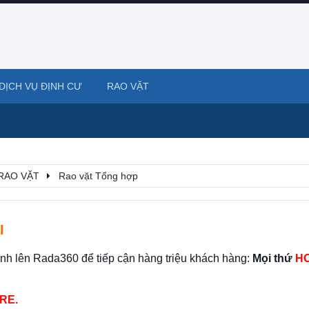
DỊCH VỤ ĐỊNH CƯ
RAO VẶT
RAO VẶT
Rao vặt Tổng hợp
I
ình lên Rada360 để tiếp cận hàng triệu khách hàng:
Mọi thứ
HO
RE.