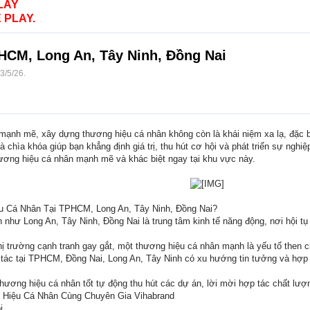
LAY
 PLAY.
HCM, Long An, Tây Ninh, Đồng Nai
3/5/26
.
ển mạnh mẽ, xây dựng thương hiệu cá nhân không còn là khái niệm xa lạ, đặc
à chìa khóa giúp bạn khẳng định giá trị, thu hút cơ hội và phát triển sự nghi
 thương hiệu cá nhân mạnh mẽ và khác biệt ngay tại khu vực này.
 Cá Nhân Tại TPHCM, Long An, Tây Ninh, Đồng Nai?
như Long An, Tây Ninh, Đồng Nai là trung tâm kinh tế năng động, nơi hội t
hị trường cạnh tranh gay gắt, một thương hiệu cá nhân mạnh là yếu tố then 
 tác tại TPHCM, Đồng Nai, Long An, Tây Ninh có xu hướng tin tưởng và hợp
hương hiệu cá nhân tốt tự động thu hút các dự án, lời mời hợp tác chất lượ
g Hiệu Cá Nhân Cùng Chuyên Gia Vihabrand
i