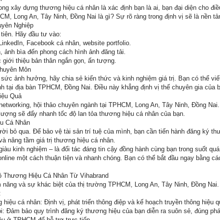
ong xây dựng thương hiệu cá nhân là xác định bạn là ai, bạn đại diện cho đi
M, Long An, Tây Ninh, Đồng Nai là gì? Sự rõ ràng trong định vị sẽ là nền tả
uyên Nghiệp
tiên. Hãy đầu tư vào:
LinkedIn, Facebook cá nhân, website portfolio.
, ảnh bìa đến phong cách hình ảnh đăng tải.
 giới thiệu bản thân ngắn gọn, ấn tượng.
Chuyên Môn
ức ảnh hưởng, hãy chia sẻ kiến thức và kinh nghiệm giá trị. Bạn có thể viết 
h tại địa bàn TPHCM, Đồng Nai. Điều này khẳng định vị thế chuyên gia của 
iệu Quả
networking, hội thảo chuyên ngành tại TPHCM, Long An, Tây Ninh, Đồng Nai
ượng sẽ đẩy nhanh tốc độ lan tỏa thương hiệu cá nhân của bạn.
ệu Cá Nhân
i bỏ qua. Để bảo vệ tài sản trí tuệ của mình, bạn cần tiến hành đăng ký thư
à nâng tầm giá trị thương hiệu cá nhân.
giàu kinh nghiệm – là đối tác đáng tin cậy đồng hành cùng bạn trong suốt quá
nline một cách thuận tiện và nhanh chóng. Bạn có thể bắt đầu ngay bằng cá
ộ Thương Hiệu Cá Nhân Từ Vihabrand
ềm năng và sự khác biệt của thị trường TPHCM, Long An, Tây Ninh, Đồng Nai. 
:
iệu cá nhân: Định vị, phát triển thông điệp và kế hoạch truyền thông hiệu q
i: Đảm bảo quy trình đăng ký thương hiệu của bạn diễn ra suôn sẻ, đúng phá
ệu ở TPHCM để hỗ trợ trực tiếp.