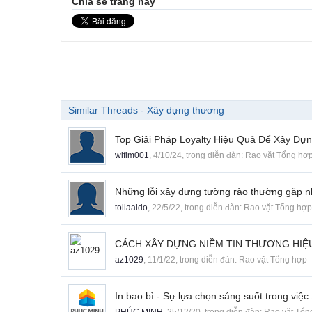
Chia sẻ trang này
Similar Threads - Xây dựng thương
Top Giải Pháp Loyalty Hiệu Quả Để Xây D
wifim001
,
4/10/24
, trong diễn đàn:
Rao vặt Tổng hợ
Những lỗi xây dựng tường rào thường gặp n
toilaaido
,
22/5/22
, trong diễn đàn:
Rao vặt Tổng hợp
CÁCH XÂY DỰNG NIỀM TIN THƯƠNG HIỆ
az1029
,
11/1/22
, trong diễn đàn:
Rao vặt Tổng hợp
In bao bì - Sự lựa chọn sáng suốt trong việc