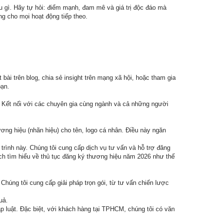
ều gì. Hãy tự hỏi: điểm mạnh, đam mê và giá trị độc đáo mà
ng cho mọi hoạt động tiếp theo.
bài trên blog, chia sẻ insight trên mạng xã hội, hoặc tham gia
bạn.
. Kết nối với các chuyên gia cùng ngành và cả những người
ơng hiệu (nhãn hiệu) cho tên, logo cá nhân. Điều này ngăn
 trình này. Chúng tôi cung cấp dịch vụ tư vấn và hỗ trợ đăng
ch tìm hiểu về thủ tục đăng ký thương hiệu năm 2026 như thế
Chúng tôi cung cấp giải pháp trọn gói, từ tư vấn chiến lược
uả.
p luật. Đặc biệt, với khách hàng tại TPHCM, chúng tôi có văn