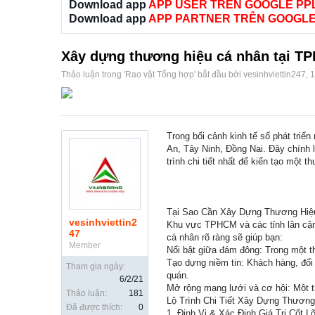
Download app
APP USER TRÊN GOOGLE PP
Download app
APP PARTNER TRÊN GOOGLE
Xây dựng thương hiệu cá nhân tại TP
Thảo luận trong '
Rao vặt Tổng hợp
' bắt đầu bởi
vesinhviettin247
,
1
Trong bối cảnh kinh tế số phát tri
An, Tây Ninh, Đồng Nai. Đây chính l
trình chi tiết nhất để kiến tạo một
Tại Sao Cần Xây Dựng Thương Hiệu
vesinhviettin2
Khu vực TPHCM và các tỉnh lân cận 
47
cá nhân rõ ràng sẽ giúp bạn:
Member
Nổi bật giữa đám đông: Trong một t
Tạo dựng niềm tin: Khách hàng, đối
Tham gia ngày:
quán.
6/2/21
Mở rộng mạng lưới và cơ hội: Một t
Thảo luận:
181
Lộ Trình Chi Tiết Xây Dựng Thươn
Đã được thích:
0
1. Định Vị & Xác Định Giá Trị Cốt Lõ