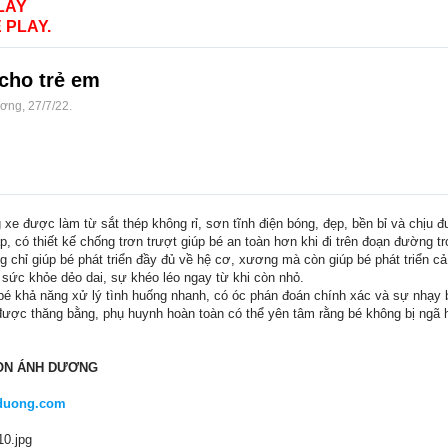
LAY
 PLAY.
cho trẻ em
ương
,
27/7/22
.
xe được làm từ sắt thép không rỉ, sơn tĩnh điện bóng, đẹp, bền bỉ và chịu đ
 có thiết kế chống trơn trượt giúp bé an toàn hơn khi đi trên đoạn đường tr
 chỉ giúp bé phát triển đầy đủ về hệ cơ, xương mà còn giúp bé phát triển cả 
n sức khỏe dẻo dai, sự khéo léo ngay từ khi còn nhỏ.
é khả năng xử lý tình huống nhanh, có óc phán đoán chính xác và sự nhạy 
 được thăng bằng, phụ huynh hoàn toàn có thể yên tâm rằng bé không bị ngã 
NON ÁNH DƯƠNG
duong.com