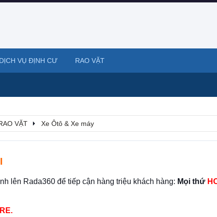
DỊCH VỤ ĐỊNH CƯ
RAO VẶT
RAO VẶT
Xe Ôtô & Xe máy
I
ình lên Rada360 để tiếp cận hàng triệu khách hàng:
Mọi thứ
HO
RE.