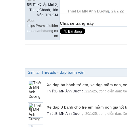
5/5 Tô Ký, Ấp Mới 2,
Trung Chánh, Hóc
Thiết Bị MN Ánh Dương
,
27/7/22
Môn, TP.HCM
Web:
Chia sẻ trang này
https://www.thietbim
amnonanhduong.co
m/
Similar Threads - đạp bánh vận
Xe đạp ba bánh trẻ em, xe đạp mầm non, xe
Thiết Bị MN Ánh Dương
,
22/5/25
, trong diễn đàn:
Xe
Xe đạp 3 bánh cho trẻ em mầm non giá tốt t
Thiết Bị MN Ánh Dương
,
20/1/25
, trong diễn đàn:
Xe