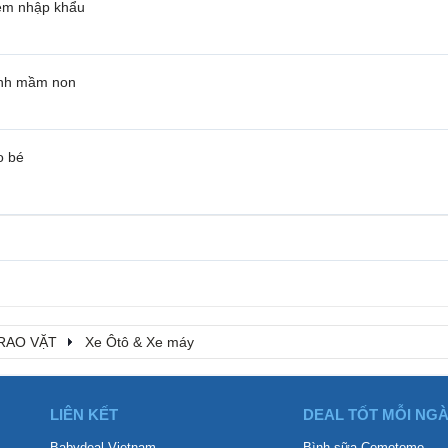
em nhập khẩu
bánh mầm non
o bé
RAO VẶT
Xe Ôtô & Xe máy
LIÊN KẾT
DEAL TỐT MỖI NG
Babydeal Vietnam
Bình sữa Comotomo