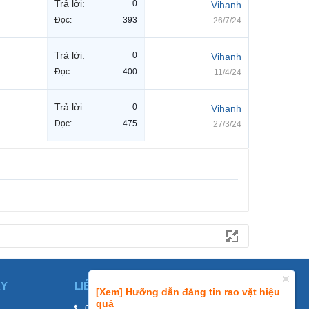
Trả lời:
0
Vihanh
Đọc:
393
26/7/24
Trả lời:
0
Vihanh
Đọc:
400
11/4/24
Trả lời:
0
Vihanh
Đọc:
475
27/3/24
ÀY
LIÊN HỆ
[Xem] Hưỡng dẫn đăng tin rao vặt hiệu
quả
0858002468