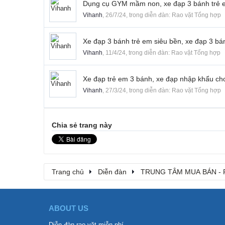
Dụng cụ GYM mầm non, xe đạp 3 bánh trẻ 
Vihanh
,
26/7/24
, trong diễn đàn:
Rao vặt Tổng hợp
Xe đạp 3 bánh trẻ em siêu bền, xe đạp 3 
Vihanh
,
11/4/24
, trong diễn đàn:
Rao vặt Tổng hợp
Xe đạp trẻ em 3 bánh, xe đạp nhập khẩu ch
Vihanh
,
27/3/24
, trong diễn đàn:
Rao vặt Tổng hợp
Chia sẻ trang này
Trang chủ
Diễn đàn
TRUNG TÂM MUA BÁN - 
ABOUT US
Diễn đàn rao vặt miễn phí