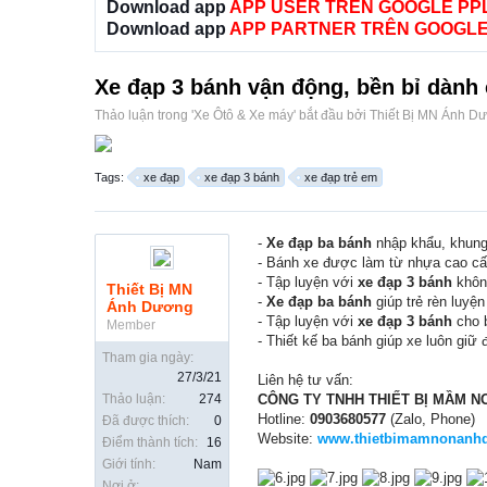
Download app
APP USER TRÊN GOOGLE PP
Download app
APP PARTNER TRÊN GOOGLE
Xe đạp 3 bánh vận động, bền bỉ dành 
Thảo luận trong '
Xe Ôtô & Xe máy
' bắt đầu bởi
Thiết Bị MN Ánh D
Tags:
xe đạp
xe đạp 3 bánh
xe đạp trẻ em
-
Xe đạp ba bánh
nhập khẩu, khung 
- Bánh xe được làm từ nhựa cao cấp,
- Tập luyện với
xe đạp 3 bánh
không
Thiết Bị MN
-
Xe đạp ba bánh
giúp trẻ rèn luyệ
Ánh Dương
- Tập luyện với
xe đạp 3 bánh
cho b
Member
- Thiết kế ba bánh giúp xe luôn giữ
Tham gia ngày:
27/3/21
Liên hệ tư vấn:
Thảo luận:
274
CÔNG TY TNHH THIẾT BỊ MẦM 
Hotline:
0903680577
(Zalo, Phone)
Đã được thích:
0
Website:
www.thietbimamnonanh
Điểm thành tích:
16
Giới tính:
Nam
Nơi ở: