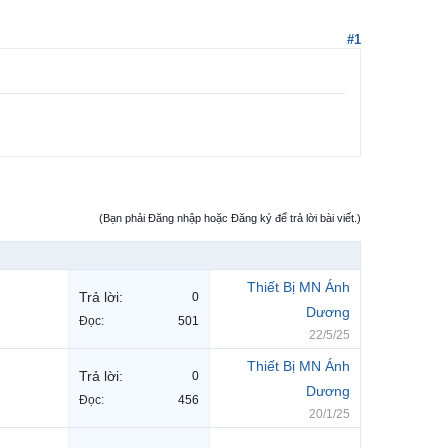
#1
(Bạn phải Đăng nhập hoặc Đăng ký để trả lời bài viết.)
Thiết Bị MN Ánh
Trả lời:
0
Dương
Đọc:
501
22/5/25
Thiết Bị MN Ánh
Trả lời:
0
Dương
Đọc:
456
20/1/25