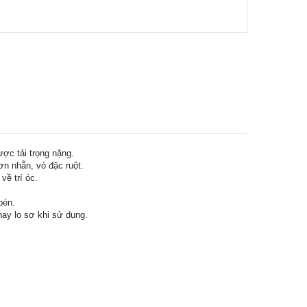
ược tải trọng nặng.
ơn nhẵn, vỏ đặc ruột.
về trí óc.
bén.
hay lo sợ khi sử dụng.