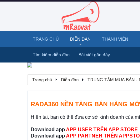
TRANG CHỦ
DIỄN ĐÀN
THÀNH VIÊN
Tìm kiếm diễn đàn
Bài viết gần đây
Trang chủ
Diễn đàn
TRUNG TÂM MUA BÁN - 
RADA360 NỀN TẢNG BÁN HÀNG MỚ
Hiện tại, bạn có thể đưa cơ sở kinh doanh của m
Download app
APP USER TRÊN APP STORE
Download app
APP PARTNER TRÊN APPSTO