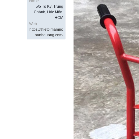
Nơi ở:
5/5 Tô Ký, Trung
Chánh, Hóc Môn,
HCM
Web:
https://thietbimamno
nanhduong.com/