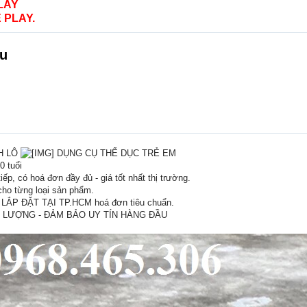
LAY
 PLAY.
ẩu
H LÔ
DỤNG CỤ THỂ DỤC TRẺ EM
0 tuổi
p, có hoá đơn đầy đủ - giá tốt nhất thị trường.
ho từng loại sản phẩm.
ẮP ĐẶT TẠI TP.HCM hoá đơn tiêu chuẩn.
 LƯỢNG - ĐẢM BẢO UY TÍN HÀNG ĐẦU