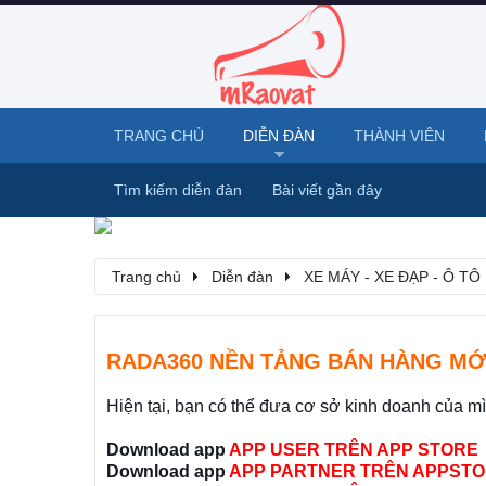
TRANG CHỦ
DIỄN ĐÀN
THÀNH VIÊN
Tìm kiếm diễn đàn
Bài viết gần đây
Trang chủ
Diễn đàn
XE MÁY - XE ĐẠP - Ô TÔ
RADA360 NỀN TẢNG BÁN HÀNG MỚ
Hiện tại, bạn có thể đưa cơ sở kinh doanh của m
Download app
APP USER TRÊN APP STORE
Download app
APP PARTNER TRÊN APPSTO