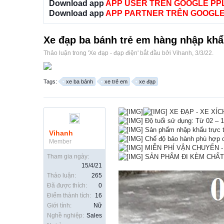
Download app
APP USER TRÊN GOOGLE PP
Download app
APP PARTNER TRÊN GOOGLE
Xe đạp ba bánh trẻ em hàng nhập kh
Thảo luận trong '
Xe đạp - đạp điện
' bắt đầu bởi
Vihanh
,
3/3/22
.
Tags:
xe ba bánh
xe trẻ em
xe đạp
XE ĐẠP - XE XÍC
Độ tuổi sử dụng: Từ 02 – 1
Sản phẩm nhập khẩu trực tiế
Vihanh
Chế độ bảo hành phù hợp c
Member
MIỄN PHÍ VẬN CHUYỂN - L
Tham gia ngày:
SẢN PHẨM ĐI KÈM CHẤT
15/4/21
Thảo luận:
265
Đã được thích:
0
Điểm thành tích:
16
Giới tính:
Nữ
Nghề nghiệp:
Sales