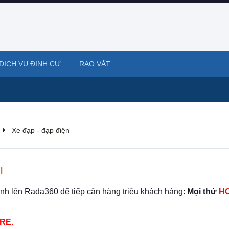
DỊCH VỤ ĐỊNH CƯ
RAO VẶT
Xe đạp - đạp điện
I
ình lên Rada360 để tiếp cận hàng triệu khách hàng:
Mọi thứ
HO
RE.