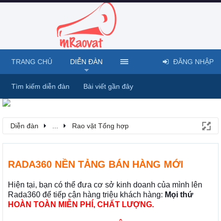
TRANG CHỦ
DIỄN ĐÀN
ĐĂNG NHẬP
Tìm kiếm diễn đàn
Bài viết gần đây
Diễn đàn
...
Rao vặt Tổng hợp
RADA360 NỀN TẢNG BÁN HÀNG MỚI
Hiện tại, bạn có thể đưa cơ sở kinh doanh của mình lên
Rada360 để tiếp cận hàng triệu khách hàng:
Mọi thứ
HOÀN TOÀN MIỄN PHÍ, CHẤT LƯỢNG.