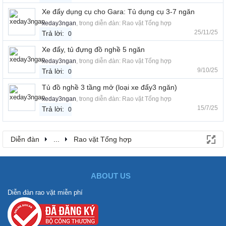
Xe đẩy dụng cụ cho Gara: Tủ dụng cụ 3-7 ngăn
xeday3ngan
, trong diễn đàn:
Rao vặt Tổng hợp
25/11/25
Trả lời:
0
Xe đẩy, tủ đựng đồ nghề 5 ngăn
xeday3ngan
, trong diễn đàn:
Rao vặt Tổng hợp
9/10/25
Trả lời:
0
Tủ đồ nghề 3 tầng mở (loại xe đẩy3 ngăn)
xeday3ngan
, trong diễn đàn:
Rao vặt Tổng hợp
15/7/25
Trả lời:
0
Diễn đàn
...
Rao vặt Tổng hợp
ABOUT US
Diễn đàn rao vặt miễn phí