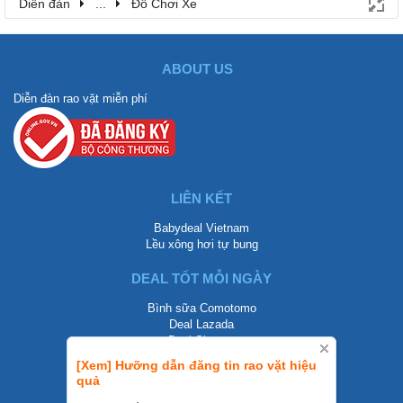
Diễn đàn
...
Đồ Chơi Xe
ABOUT US
Diễn đàn rao vặt miễn phí
LIÊN KẾT
Babydeal Vietnam
Lều xông hơi tự bung
DEAL TỐT MỖI NGÀY
Bình sữa Comotomo
Deal Lazada
Deal Shopee
[Xem] Hưỡng dẫn đăng tin rao vặt hiệu
LIÊN HỆ
quả