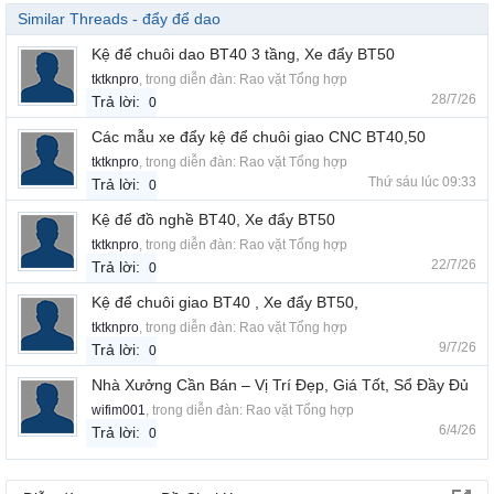
Similar Threads - đẩy để dao
Kệ để chuôi dao BT40 3 tầng, Xe đẩy BT50
tktknpro
, trong diễn đàn:
Rao vặt Tổng hợp
28/7/26
Trả lời:
0
Các mẫu xe đẩy kệ để chuôi giao CNC BT40,50
tktknpro
, trong diễn đàn:
Rao vặt Tổng hợp
Thứ sáu lúc 09:33
Trả lời:
0
Kệ để đồ nghề BT40, Xe đẩy BT50
tktknpro
, trong diễn đàn:
Rao vặt Tổng hợp
22/7/26
Trả lời:
0
Kệ để chuôi giao BT40 , Xe đẩy BT50,
tktknpro
, trong diễn đàn:
Rao vặt Tổng hợp
9/7/26
Trả lời:
0
Nhà Xưởng Cần Bán – Vị Trí Đẹp, Giá Tốt, Sổ Đầy Đủ
wifim001
, trong diễn đàn:
Rao vặt Tổng hợp
6/4/26
Trả lời:
0