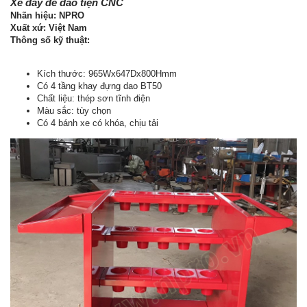
Xe đẩy để dao tiện CNC
Nhãn hiệu: NPRO
Xuất xứ: Việt Nam
Thông số kỹ thuật:
Kích thước: 965Wx647Dx800Hmm
Có 4 tầng khay đựng dao BT50
Chất liệu: thép sơn tĩnh điện
Màu sắc: tùy chọn
Có 4 bánh xe có khóa, chịu tải