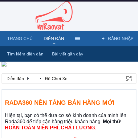
TRANG CHỦ
DIỄN ĐÀN
ĐĂNG NHẬP
Tìm kiếm diễn đàn
Bài viết gần đây
Diễn đàn
...
Đồ Chơi Xe
RADA360 NỀN TẢNG BÁN HÀNG MỚI
Hiện tại, bạn có thể đưa cơ sở kinh doanh của mình lên
Rada360 để tiếp cận hàng triệu khách hàng:
Mọi thứ
HOÀN TOÀN MIỄN PHÍ, CHẤT LƯỢNG.