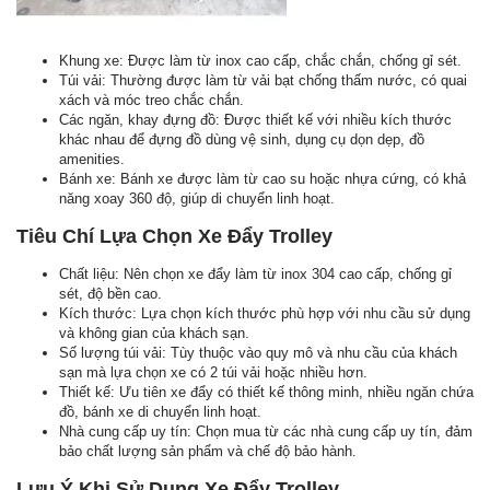
Khung xe: Được làm từ inox cao cấp, chắc chắn, chống gỉ sét.
Túi vải: Thường được làm từ vải bạt chống thấm nước, có quai
xách và móc treo chắc chắn.
Các ngăn, khay đựng đồ: Được thiết kế với nhiều kích thước
khác nhau để đựng đồ dùng vệ sinh, dụng cụ dọn dẹp, đồ
amenities.
Bánh xe: Bánh xe được làm từ cao su hoặc nhựa cứng, có khả
năng xoay 360 độ, giúp di chuyển linh hoạt.
Tiêu Chí Lựa Chọn Xe Đẩy Trolley
Chất liệu: Nên chọn xe đẩy làm từ inox 304 cao cấp, chống gỉ
sét, độ bền cao.
Kích thước: Lựa chọn kích thước phù hợp với nhu cầu sử dụng
và không gian của khách sạn.
Số lượng túi vải: Tùy thuộc vào quy mô và nhu cầu của khách
sạn mà lựa chọn xe có 2 túi vải hoặc nhiều hơn.
Thiết kế: Ưu tiên xe đẩy có thiết kế thông minh, nhiều ngăn chứa
đồ, bánh xe di chuyển linh hoạt.
Nhà cung cấp uy tín: Chọn mua từ các nhà cung cấp uy tín, đảm
bảo chất lượng sản phẩm và chế độ bảo hành.
Lưu Ý Khi Sử Dụng Xe Đẩy Trolley