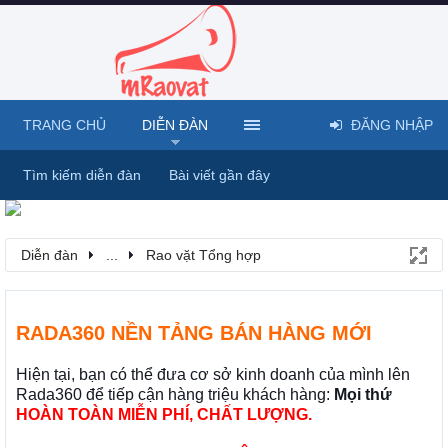
TRANG CHỦ
DIỄN ĐÀN
ĐĂNG NHẬP
Tìm kiếm diễn đàn
Bài viết gần đây
Diễn đàn
...
Rao vặt Tổng hợp
RADA360 NỀN TẢNG BÁN HÀNG MỚI
Hiện tại, bạn có thể đưa cơ sở kinh doanh của mình lên
Rada360 để tiếp cận hàng triệu khách hàng:
Mọi thứ
HOÀN TOÀN MIỄN PHÍ, CHẤT LƯỢNG.