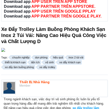
Download app
APP USER TRÊN APP STORE
Download app
APP PARTNER TRÊN APPSTORE.
Download app
APP USER TRÊN GOOGLE PPLAY
Download app
APP PARTNER TRÊN GOOGLE PLAY.
Xe Đẩy Trolley Làm Buồng Phòng Khách Sạn
Inox 2 Túi Vải: Nâng Cao Hiệu Quả Công Việc
và Chất Lượng D
Tags:
chuyên nghiệp
dọn phòng
hiệu quả
inox 2 túi vải
thiết bị khách sạn
tiện ích
vệ sinh
xe đẩy khách sạn
xe đẩy làm buồng phòng
xe đẩy trolley
Thiết Bị Nhà Hàng
Member
Trong ngành khách sạn, việc duy trì vệ sinh phòng ốc luôn là yếu tố
quan trọng hàng đầu để mang đến trải nghiệm tốt nhất cho khách hàng.
Để nâng cao hiệu quả công việc dọn dẹp phòng,
xe đẩy trolley làm