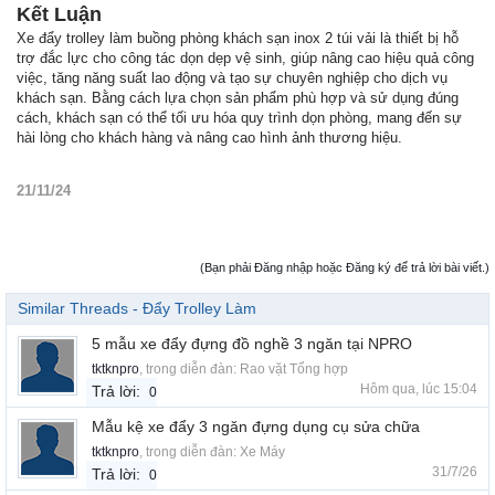
Kết Luận
Xe đẩy trolley làm buồng phòng khách sạn inox 2 túi vải là thiết bị hỗ
trợ đắc lực cho công tác dọn dẹp vệ sinh, giúp nâng cao hiệu quả công
việc, tăng năng suất lao động và tạo sự chuyên nghiệp cho dịch vụ
khách sạn. Bằng cách lựa chọn sản phẩm phù hợp và sử dụng đúng
cách, khách sạn có thể tối ưu hóa quy trình dọn phòng, mang đến sự
hài lòng cho khách hàng và nâng cao hình ảnh thương hiệu.
21/11/24
(Bạn phải Đăng nhập hoặc Đăng ký để trả lời bài viết.)
Similar Threads - Đẩy Trolley Làm
5 mẫu xe đẩy đựng đồ nghề 3 ngăn tại NPRO
tktknpro
, trong diễn đàn:
Rao vặt Tổng hợp
Hôm qua, lúc 15:04
Trả lời:
0
Mẫu kệ xe đẩy 3 ngăn đựng dụng cụ sửa chữa
tktknpro
, trong diễn đàn:
Xe Máy
31/7/26
Trả lời:
0