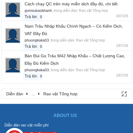
Cách chạy QC trên máy miễn dịch đầy đủ, chi tiết
gomsubaokhanh
, trong diễn đàn:
Rao vặt Tổng hợp
30/7/26
Trả lời:
0
Nạm Trâu Nhập Khẩu Chính Ngạch – Có Kiểm Dịch,
VAT Đầy Đủ
phuongkaka03
, trong diễn đàn:
Rao vặt Tổng hợp
29/7/26
Trả lời:
0
Bán Đùi Gọ Trâu M42 Nhập Khẩu – Chất Lượng Cao,
Đầy Đủ Kiểm Dịch
phuongkaka03
, trong diễn đàn:
Rao vặt Tổng hợp
29/7/26
Trả lời:
0
Diễn đàn
...
Rao vặt Tổng hợp
ABOUT US
Diễn đàn rao vặt miễn phí