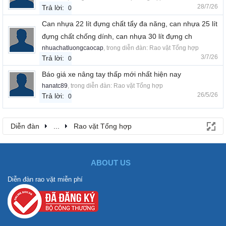
28/7/26
Trả lời:
0
Can nhựa 22 lít đựng chất tẩy đa năng, can nhựa 25 lít
đựng chất chống dính, can nhựa 30 lít đựng ch
nhuachatluongcaocap
, trong diễn đàn:
Rao vặt Tổng hợp
3/7/26
Trả lời:
0
Báo giá xe nâng tay thấp mới nhất hiện nay
hanatc89
, trong diễn đàn:
Rao vặt Tổng hợp
26/5/26
Trả lời:
0
Diễn đàn
...
Rao vặt Tổng hợp
ABOUT US
Diễn đàn rao vặt miễn phí