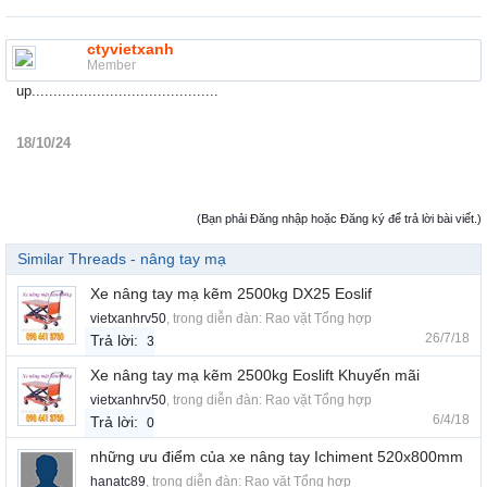
ctyvietxanh
Member
up...........................................
18/10/24
(Bạn phải Đăng nhập hoặc Đăng ký để trả lời bài viết.)
Similar Threads - nâng tay mạ
Xe nâng tay mạ kẽm 2500kg DX25 Eoslif
vietxanhrv50
, trong diễn đàn:
Rao vặt Tổng hợp
26/7/18
Trả lời:
3
Xe nâng tay mạ kẽm 2500kg Eoslift Khuyến mãi
vietxanhrv50
, trong diễn đàn:
Rao vặt Tổng hợp
6/4/18
Trả lời:
0
những ưu điểm của xe nâng tay Ichiment 520x800mm
hanatc89
, trong diễn đàn:
Rao vặt Tổng hợp