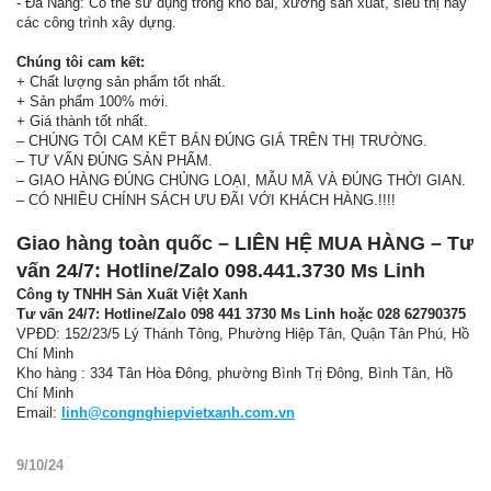
- Đa Năng: Có thể sử dụng trong kho bãi, xưởng sản xuất, siêu thị hay
các công trình xây dựng.
Chúng tôi cam kết:
+ Chất lượng sản phẩm tốt nhất.
+ Sản phẩm 100% mới.
+ Giá thành tốt nhất.
– CHÚNG TÔI CAM KẾT BÁN ĐÚNG GIÁ TRÊN THỊ TRƯỜNG.
– TƯ VẤN ĐÚNG SẢN PHẨM.
– GIAO HÀNG ĐÚNG CHỦNG LOẠI, MẪU MÃ VÀ ĐÚNG THỜI GIAN.
– CÓ NHIỀU CHÍNH SÁCH ƯU ĐÃI VỚI KHÁCH HÀNG.!!!!
Giao hàng toàn quốc – LIÊN HỆ MUA HÀNG – Tư
vấn 24/7: Hotline/Zalo 098.441.3730 Ms Linh
Công ty TNHH Sản Xuất Việt Xanh
Tư vấn 24/7: Hotline/Zalo
098 441 3730
Ms Linh hoặc 028 62790375
VPĐD: 152/23/5 Lý Thánh Tông, Phường Hiệp Tân, Quận Tân Phú, Hồ
Chí Minh
Kho hàng : 334 Tân Hòa Đông, phường Bình Trị Đông, Bình Tân, Hồ
Chí Minh
Email:
linh@congnghiepvietxanh.com.vn
9/10/24