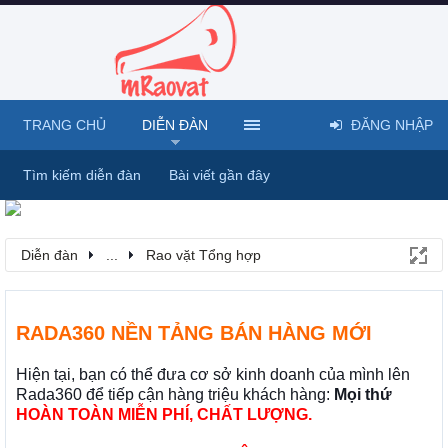
TRANG CHỦ
DIỄN ĐÀN
ĐĂNG NHẬP
Tìm kiếm diễn đàn
Bài viết gần đây
Diễn đàn
...
Rao vặt Tổng hợp
RADA360 NỀN TẢNG BÁN HÀNG MỚI
Hiện tại, bạn có thể đưa cơ sở kinh doanh của mình lên
Rada360 để tiếp cận hàng triệu khách hàng:
Mọi thứ
HOÀN TOÀN MIỄN PHÍ, CHẤT LƯỢNG.