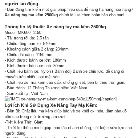
người lao động.
- Bạn đang tìm kiếm một giải pháp hiệu quả để nâng hạ hàng hóa nặng?
Xe nâng tay mạ kẽm 2500kg
chính là lựa chọn hoàn hảo cho bạn!
Thông tin kỹ thuật: Xe nâng tay mạ kẽm 2500kg
Model: MK680 -1150
- Tải trọng tối đa: 2,5 tấn
- Chiều rộng toàn xe: 540mm
- Khoảng cách giữa 2 càng: 234mm
- Chiều dài càng: 1150 mm
- Kích thước bánh xe lớn: 180mm
- Kích thước bánh xe nhỏ: 80mm
- Chất liệu bánh xe: Nylon ( Bánh đôi) Bánh xe chịu lực, dễ dàng di
chuyển trên nhiều loại mặt sàn.
- Chất liệu xe, mạ kẽm cao cấp, chống gỉ sét, bền bỉ theo thời gian.
- Bảo Hành: 12 Tháng Thương hiệu: Việt Nam
- Sản xuất tại: Việt Nam
xe-nang-tay-ma-kem-cang-hep-540x1150mm[/caption]
Lợi Ích Khi Sử Dụng Xe Nâng Tay Mạ Kẽm:
- Bền Bỉ: Chất liệu mạ kẽm giúp bảo vệ xe khỏi oxi hóa, đảm bảo độ
bền cao trong môi trường ẩm ướt.
-Tiết Kiệm Thời Gian:
- Thiết kế thông minh giúp thao tác nhanh chóng, tiết kiệm sức lực cho
người dùng.