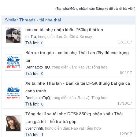
(Bạn phải Đăng nhập hoặc Đăng ký để trả lời bài viết.)
Similar Threads - tải nhẹ thái
bán xe tải nhẹ nhập khẩu 760kg thái lan
mr Trà
, trong diễn đàn:
Xe Ôtô & Xe máy
17/11/17
Trả lời:
0
Bán xe trả góp - xe tải nhẹ Thái Lan đầy đủ các trọng
tải
DenhatotoTqQ
, trong diễn đàn:
Rao vặt Tổng hợp
8/11/17
Trả lời:
0
Xe tải nhẹ Thái lan - Bán xe tải DFSK thùng bạt giá cả
canh tranh
DenhatotoTqQ
, trong diễn đàn:
Rao vặt Tổng hợp
18/10/17
Trả lời:
0
Tổng đại lí xe tải nhẹ DFSk 850kg nhập khẩu Thái
Lan,giá tốt - hỗ trợ trả góp
uyentrinhh
, trong diễn đàn:
Rao vặt Tổng hợp
12/9/17
Trả lời:
1