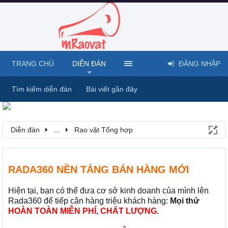
TRANG CHỦ
DIỄN ĐÀN
ĐĂNG NHẬP
Tìm kiếm diễn đàn
Bài viết gần đây
Diễn đàn
...
Rao vặt Tổng hợp
RADA360 NỀN TẢNG BÁN HÀNG MỚI
Hiện tại, bạn có thể đưa cơ sở kinh doanh của mình lên
Rada360 để tiếp cận hàng triệu khách hàng:
Mọi thứ
HOÀN TOÀN MIỄN PHÍ, CHẤT LƯỢNG.