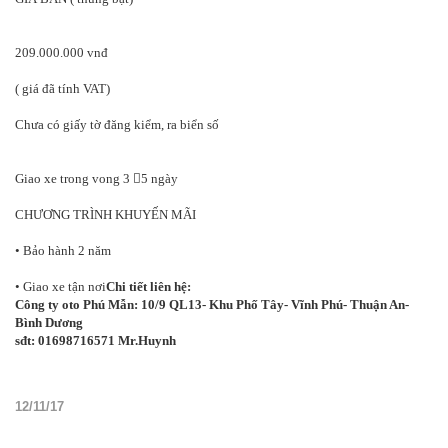
209.000.000 vnđ
( giá đã tính VAT)
Chưa có giấy tờ đăng kiểm, ra biển số
Giao xe trong vong 3 5 ngày
CHƯƠNG TRÌNH KHUYẾN MÃI
• Bảo hành 2 năm
• Giao xe tận nơi
Chi tiết liên hệ:
Công ty oto Phú Mẫn: 10/9 QL13- Khu Phố Tây- Vĩnh Phú- Thuận An-
Bình Dương
sđt: 01698716571 Mr.Huynh
12/11/17