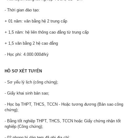
- Thời gian đào tạo:
+ 01 năm: văn bằng hệ 2 trung cấp
+ 1,5 năm: hệ liên thông cao đẳng từ trung cấp
+ 1,5 văn bằng 2 hệ cao đẳng
- Học phí: 4.000.000đ/kỳ
HỒ SƠ XÉT TUYỂN
- Sơ yếu lý lịch (công chứng);
- Giấy khai sinh bản sao;
- Học bạ THPT, THCS, TCCN - Hoặc tương đương (Bản sao công
chứng);
- Bằng tốt nghiệp THPT, THCS, TCCN hoặc Giấy chứng nhận tốt
nghiệp (Công chứng);
- 02 phong bì dán tem đã ghi địa chỉ;