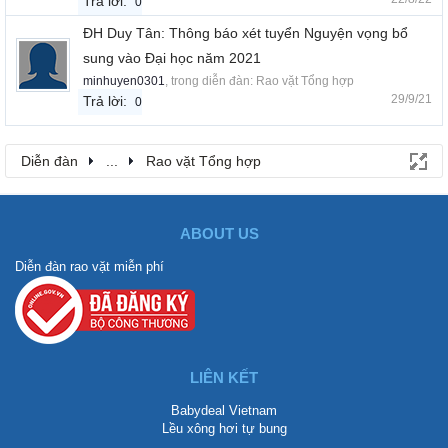
Trả lời:
0
ĐH Duy Tân: Thông báo xét tuyển Nguyện vọng bổ
sung vào Đại học năm 2021
minhuyen0301
, trong diễn đàn:
Rao vặt Tổng hợp
29/9/21
Trả lời:
0
Diễn đàn
...
Rao vặt Tổng hợp
ABOUT US
Diễn đàn rao vặt miễn phí
LIÊN KẾT
Babydeal Vietnam
Lều xông hơi tự bung