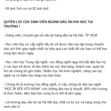
- 04 ảnh 3x4 cm và 02 ảnh 4x6.
QUYỀN LỢI CỦA SINH VIÊN NGÀNH NẤU ĂN KHI HỌC TẠI
TRƯỜNG !
- Giảng viên, chuyên gia về nấu ăn hàng đầu tại Hà Nội, TP HCM
- Học viên lớp sơ cấp nghề nấu ăn sẽ được đào tạo tập trung chuyên
sâu với thời gian ngắn nhất và hiệu quả cao nhất để các bạn có thể học
xong làm được ngay.
- Học viên lớp Trung cấp nghề, cao đẳng nghề ngay khi bắt đầu học kỳ
2 các bạn sẽ được đi làm thêm tại các nhà hàng, khách sạn, quán ăn
lớn do chúng tôi giới thiệu. Nhằm học hỏi kinh nghiệm, nâng cao tay
nghề và có thêm thu nhập cho bản thân.
- Chúng tôi là trường Cao đẳng nghề, vì vậy chúng tôi đào tạo nghề
"HỌC ĐI ĐÔI VỚI HÀNH" chứ không đào tạo lý thuyết. 80% thời lượng
là thực hành, đảm bảo học xong là có thể đi làm ngay.
- Là trường dạy nấu ăn tại Hà Nội duy nhất có ký túc xá hạng sang cho
sinh viên ở.