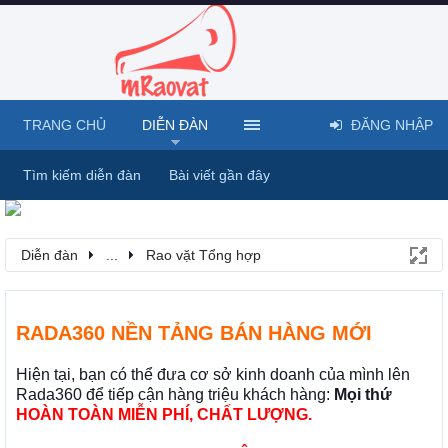
TRANG CHỦ
DIỄN ĐÀN
ĐĂNG NHẬP
Tìm kiếm diễn đàn
Bài viết gần đây
Diễn đàn
...
Rao vặt Tổng hợp
RADA360 NỀN TẢNG BÁN HÀNG MỚI
Hiện tại, bạn có thể đưa cơ sở kinh doanh của mình lên
Rada360 để tiếp cận hàng triệu khách hàng:
Mọi thứ
HOÀN TOÀN MIỄN PHÍ, CHẤT LƯỢNG.