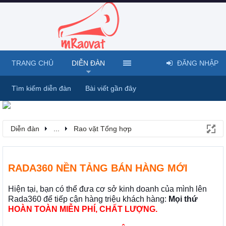
TRANG CHỦ
DIỄN ĐÀN
ĐĂNG NHẬP
Tìm kiếm diễn đàn
Bài viết gần đây
Diễn đàn
...
Rao vặt Tổng hợp
RADA360 NỀN TẢNG BÁN HÀNG MỚI
Hiện tại, bạn có thể đưa cơ sở kinh doanh của mình lên
Rada360 để tiếp cận hàng triệu khách hàng:
Mọi thứ
HOÀN TOÀN MIỄN PHÍ, CHẤT LƯỢNG.