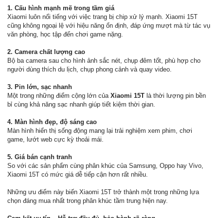
1. Cấu hình mạnh mẽ trong tầm giá
Xiaomi luôn nổi tiếng với việc trang bị chip xử lý mạnh. Xiaomi 15T
cũng không ngoại lệ với hiệu năng ổn định, đáp ứng mượt mà từ tác vụ
văn phòng, học tập đến chơi game nặng.
2. Camera chất lượng cao
Bộ ba camera sau cho hình ảnh sắc nét, chụp đêm tốt, phù hợp cho
người dùng thích du lịch, chụp phong cảnh và quay video.
3. Pin lớn, sạc nhanh
Một trong những điểm cộng lớn của
Xiaomi 15T
là thời lượng pin bền
bỉ cùng khả năng sạc nhanh giúp tiết kiệm thời gian.
4. Màn hình đẹp, độ sáng cao
Màn hình hiển thị sống động mang lại trải nghiệm xem phim, chơi
game, lướt web cực kỳ thoải mái.
5. Giá bán cạnh tranh
So với các sản phẩm cùng phân khúc của Samsung, Oppo hay Vivo,
Xiaomi 15T có mức giá dễ tiếp cận hơn rất nhiều.
Những ưu điểm này biến Xiaomi 15T trở thành một trong những lựa
chọn đáng mua nhất trong phân khúc tầm trung hiện nay.