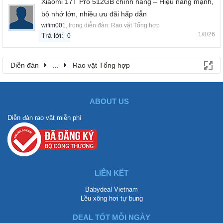
Xiaomi 17T Pro 512GB chính hãng – Hiệu năng mạnh,
bộ nhớ lớn, nhiều ưu đãi hấp dẫn
wifim001
, trong diễn đàn:
Rao vặt Tổng hợp
1/8/26
Trả lời:
0
Diễn đàn
...
Rao vặt Tổng hợp
ABOUT US
Diễn đàn rao vặt miễn phí
LIÊN KẾT
Babydeal Vietnam
Lều xông hơi tự bung
DEAL TỐT MỖI NGÀY