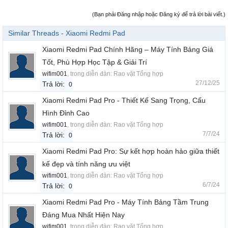
(Bạn phải Đăng nhập hoặc Đăng ký để trả lời bài viết.)
Similar Threads - Xiaomi Redmi Pad
Xiaomi Redmi Pad Chính Hãng – Máy Tính Bảng Giá
Tốt, Phù Hợp Học Tập & Giải Trí
wifim001
, trong diễn đàn:
Rao vặt Tổng hợp
27/12/25
Trả lời:
0
Xiaomi Redmi Pad Pro - Thiết Kế Sang Trọng, Cấu
Hình Đỉnh Cao
wifim001
, trong diễn đàn:
Rao vặt Tổng hợp
7/7/24
Trả lời:
0
Xiaomi Redmi Pad Pro: Sự kết hợp hoàn hảo giữa thiết
kế đẹp và tính năng ưu việt
wifim001
, trong diễn đàn:
Rao vặt Tổng hợp
6/7/24
Trả lời:
0
Xiaomi Redmi Pad Pro - Máy Tính Bảng Tầm Trung
Đáng Mua Nhất Hiện Nay
wifim001
, trong diễn đàn:
Rao vặt Tổng hợp