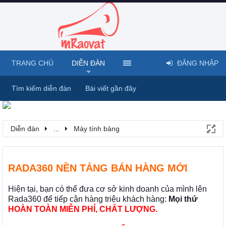
TRANG CHỦ
DIỄN ĐÀN
ĐĂNG NHẬP
Tìm kiếm diễn đàn
Bài viết gần đây
Diễn đàn
...
Máy tính bảng
RADA360 NỀN TẢNG BÁN HÀNG MỚI
Hiện tại, bạn có thể đưa cơ sở kinh doanh của mình lên
Rada360 để tiếp cận hàng triệu khách hàng:
Mọi thứ
HOÀN TOÀN MIỄN PHÍ, CHẤT LƯỢNG.