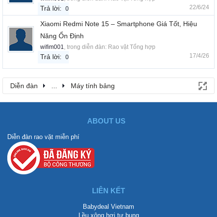
22/6/24
Trả lời:
0
Xiaomi Redmi Note 15 – Smartphone Giá Tốt, Hiệu
Năng Ổn Định
wifim001
, trong diễn đàn:
Rao vặt Tổng hợp
17/4/26
Trả lời:
0
Diễn đàn
...
Máy tính bảng
ABOUT US
Diễn đàn rao vặt miễn phí
LIÊN KẾT
Babydeal Vietnam
Lều xông hơi tự bung