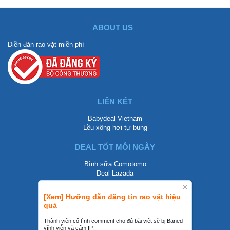
ABOUT US
Diễn đàn rao vặt miễn phí
LIÊN KẾT
Babydeal Vietnam
Lều xông hơi tự bung
DEAL TỐT MỖI NGÀY
Bình sữa Comotomo
Deal Lazada
Deal Shopee
[Xem] Hưỡng dẫn đăng tin rao vặt hiệu
LIÊN HỆ
quả
0858002468
Thành viên cố tình comment cho đủ bài viêt sẽ bị Baned
vĩnh viễn và cấm IP.