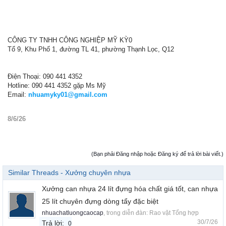
CÔNG TY TNHH CÔNG NGHIỆP MỸ KỲ0
Tổ 9, Khu Phố 1, đường TL 41, phường Thạnh Lọc, Q12
Điện Thoại: 090 441 4352
Hotline: 090 441 4352 gặp Ms Mỹ
Email:
nhuamyky01@gmail.com
8/6/26
(Bạn phải Đăng nhập hoặc Đăng ký để trả lời bài viết.)
Similar Threads - Xưởng chuyên nhựa
Xưởng can nhựa 24 lít đựng hóa chất giá tốt, can nhựa
25 lít chuyên đựng dòng tẩy đặc biệt
nhuachatluongcaocap
, trong diễn đàn:
Rao vặt Tổng hợp
30/7/26
Trả lời:
0