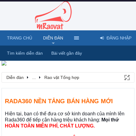
TRANG CHỦ
DIỄN ĐÀN
ĐĂNG NHẬP
Tìm kiếm diễn đàn
Bài viết gần đây
Diễn đàn
...
Rao vặt Tổng hợp
RADA360 NỀN TẢNG BÁN HÀNG MỚI
Hiện tại, bạn có thể đưa cơ sở kinh doanh của mình lên
Rada360 để tiếp cận hàng triệu khách hàng:
Mọi thứ
HOÀN TOÀN MIỄN PHÍ, CHẤT LƯỢNG.