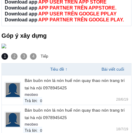
Download app
APP USER TRÊN APP STORE
Download app
APP PARTNER TRÊN APPSTORE.
Download app
APP USER TRÊN GOOGLE PPLAY
Download app
APP PARTNER TRÊN GOOGLE PLAY.
Góp ý xây dựng
1
2
3
4
Tiếp
Tiêu đề ↑
Bài viết cuối
Bán buôn nón lá nón huế nón quay thao nón trang trí
tại hà nội 0978945425
meobeo
28/6/19
Trả lời:
0
Bán buôn nón lá nón huế nón quay thao nón trang trí
tại hà nội 0978945425
meobeo
18/7/19
Trả lời:
0