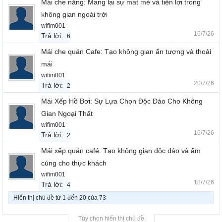
Mái che nắng: Mang lại sự mát mẻ và tiện lợi trong
không gian ngoài trời
wifim001
16/7/26
Trả lời:
6
Mái che quán Cafe: Tạo không gian ấn tượng và thoải
mái
wifim001
20/7/26
Trả lời:
2
Mái Xếp Hồ Bơi: Sự Lựa Chọn Độc Đáo Cho Không
Gian Ngoại Thất
wifim001
16/7/26
Trả lời:
2
Mái xếp quán café: Tạo không gian độc đáo và ấm
cúng cho thực khách
wifim001
18/7/26
Trả lời:
4
Hiển thị chủ đề từ 1 đến 20 của 73
Tùy chọn hiển thị chủ đề