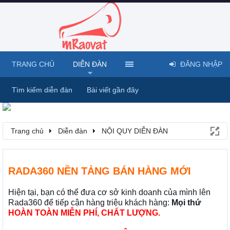
TRANG CHỦ
DIỄN ĐÀN
ĐĂNG NHẬP
Tìm kiếm diễn đàn
Bài viết gần đây
Trang chủ
Diễn đàn
NỘI QUY DIỄN ĐÀN
RADA360 NỀN TẢNG BÁN HÀNG MỚI
Hiện tại, bạn có thể đưa cơ sở kinh doanh của mình lên
Rada360 để tiếp cận hàng triệu khách hàng:
Mọi thứ
HOÀN TOÀN MIỄN PHÍ, CHẤT LƯỢNG.