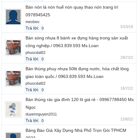
Bán nón lá nón huế nón quay thao nón trang trí
0978945425
meobeo
5/10/19
Trả lời:
0
Bán sóng nhựa 8 bánh xe đựng hàng trong sản xuất
công nghiệp./ 0963.839.593 Ms.Loan
phuocdat02
29/7/22
Trả lời:
0
Bán thùng phuy nhựa 50lit đựng nước, hóa chất lỏng
giao toàn quốc./ 0963.839.593 Ms.Loan
phuocdat02
16/7/22
Trả lời:
0
Bán thùng rác gia đình 120 lít giá rẻ - 09967788450 Ms
Ngọc
duyennguyen2011
22/6/22
Trả lời:
0
Bảng Báo Giá Xây Dựng Nhà Phố Trọn Gói TPHCM