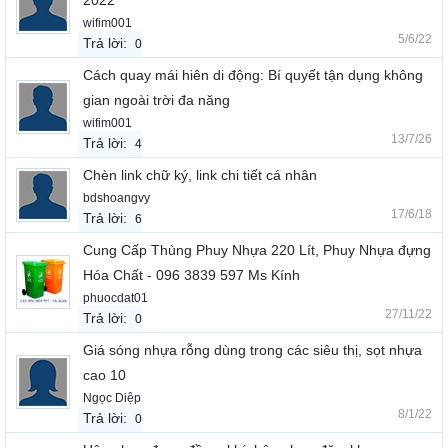
2022
wifim001
5/6/22
Trả lời:
0
Cách quay mái hiên di động: Bí quyết tận dụng không
gian ngoài trời đa năng
wifim001
13/7/26
Trả lời:
4
Chèn link chữ ký, link chi tiết cá nhân
bdshoangvy
17/6/18
Trả lời:
6
Cung Cấp Thùng Phuy Nhựa 220 Lít, Phuy Nhựa đựng
Hóa Chất - 096 3839 597 Ms Kính
phuocdat01
27/11/22
Trả lời:
0
Giá sóng nhựa rỗng dùng trong các siêu thị, sọt nhựa
cao 10
Ngọc Diệp
8/1/22
Trả lời:
0