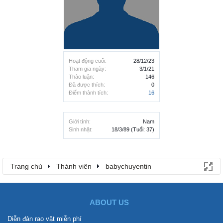
Hoạt động cuối:
28/12/23
Tham gia ngày:
3/1/21
Thảo luận:
146
Đã được thích:
0
Điểm thành tích:
16
Giới tính:
Nam
Sinh nhật:
18/3/89
(Tuổi: 37)
Trang chủ
Thành viên
babychuyentin
ABOUT US
Diễn đàn rao vặt miễn phí