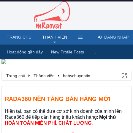
TRANG CHỦ
THÀNH VIÊN
ĐĂNG NHẬP
Hoạt động gần đây
New Profile Posts
...
Trang chủ
Thành viên
babychuyentin
RADA360 NỀN TẢNG BÁN HÀNG MỚI
Hiện tại, bạn có thể đưa cơ sở kinh doanh của mình lên
Rada360 để tiếp cận hàng triệu khách hàng:
Mọi thứ
HOÀN TOÀN MIỄN PHÍ, CHẤT LƯỢNG.