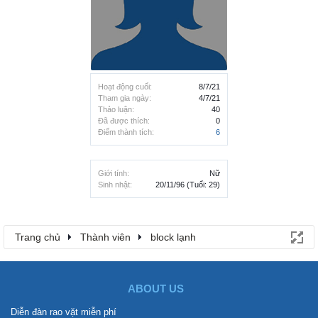
Hoạt động cuối:
8/7/21
Tham gia ngày:
4/7/21
Thảo luận:
40
Đã được thích:
0
Điểm thành tích:
6
Giới tính:
Nữ
Sinh nhật:
20/11/96
(Tuổi: 29)
Trang chủ
Thành viên
block lạnh
ABOUT US
Diễn đàn rao vặt miễn phí