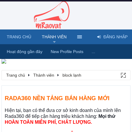
TRANG CHỦ
THÀNH VIÊN
ĐĂNG NHẬP
Hoạt động gần đây
New Profile Posts
...
Trang chủ
Thành viên
block lạnh
RADA360 NỀN TẢNG BÁN HÀNG MỚI
Hiện tại, bạn có thể đưa cơ sở kinh doanh của mình lên
Rada360 để tiếp cận hàng triệu khách hàng:
Mọi thứ
HOÀN TOÀN MIỄN PHÍ, CHẤT LƯỢNG.