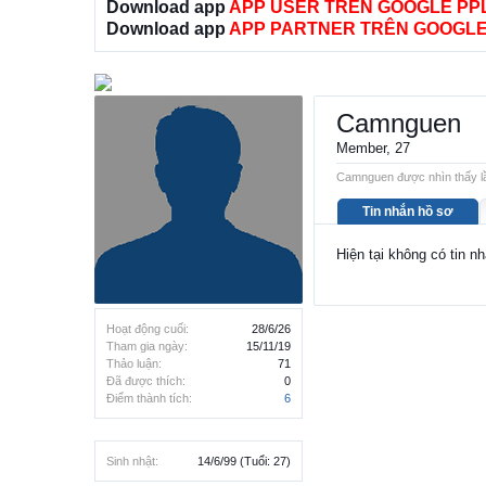
Download app
APP USER TRÊN GOOGLE PP
Download app
APP PARTNER TRÊN GOOGLE
Camnguen
Member
, 27
Camnguen được nhìn thấy lầ
Tin nhắn hồ sơ
Hiện tại không có tin 
Hoạt động cuối:
28/6/26
Tham gia ngày:
15/11/19
Thảo luận:
71
Đã được thích:
0
Điểm thành tích:
6
Sinh nhật:
14/6/99
(Tuổi: 27)