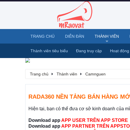
TRANG CHỦ
DIỄN ĐÀN
THÀNH VIÊN
Thành viên tiêu biểu
Đang truy cập
Hoạt động
Trang chủ
Thành viên
Camnguen
RADA360 NỀN TẢNG BÁN HÀNG MỚ
Hiện tại, bạn có thể đưa cơ sở kinh doanh của m
Download app
APP USER TRÊN APP STORE
Download app
APP PARTNER TRÊN APPSTO