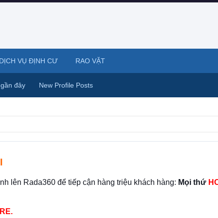
DỊCH VỤ ĐỊNH CƯ
RAO VẶT
 gần đây
New Profile Posts
I
ình lên Rada360 để tiếp cận hàng triệu khách hàng:
Mọi thứ
HO
RE.