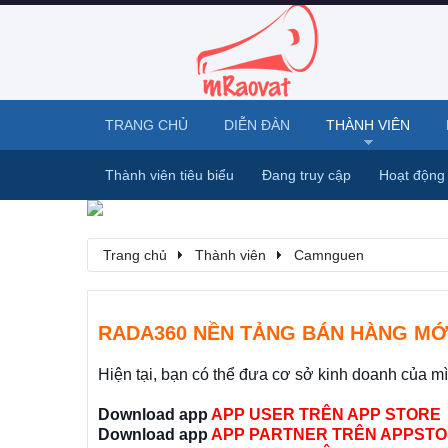
TRANG CHỦ
DIỄN ĐÀN
THÀNH VIÊN
Thành viên tiêu biểu
Đang truy cập
Hoạt động
Trang chủ
Thành viên
Camnguen
RADA360 NỀN TẢNG BÁN HÀNG MỚ
Hiện tại, bạn có thể đưa cơ sở kinh doanh của m
Download app
APP USER TRÊN APP STORE
Download app
APP PARTNER TRÊN APPSTO