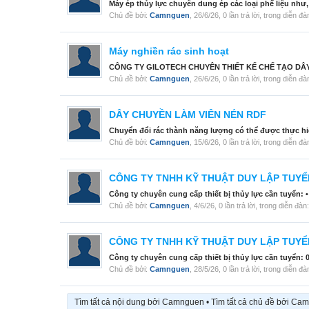
Máy ép thủy lực chuyên dung ép các loại phế liệu như, cá
Chủ đề bởi:
Camnguen
,
26/6/26
, 0 lần trả lời, trong diễn đ
Máy nghiền rác sinh hoạt
CÔNG TY GILOTECH CHUYÊN THIẾT KẾ CHẾ TẠO DÂY C
Chủ đề bởi:
Camnguen
,
26/6/26
, 0 lần trả lời, trong diễn đ
DÂY CHUYỀN LÀM VIÊN NÉN RDF
Chuyển đổi rác thành năng lượng có thể được thực hiệ
Chủ đề bởi:
Camnguen
,
15/6/26
, 0 lần trả lời, trong diễn đ
CÔNG TY TNHH KỸ THUẬT DUY LẬP TUY
Công ty chuyên cung cấp thiết bị thủy lực cần tuyển: •
Chủ đề bởi:
Camnguen
,
4/6/26
, 0 lần trả lời, trong diễn đàn
CÔNG TY TNHH KỸ THUẬT DUY LẬP TUY
Công ty chuyên cung cấp thiết bị thủy lực cần tuyển: 
Chủ đề bởi:
Camnguen
,
28/5/26
, 0 lần trả lời, trong diễn đ
Tìm tất cả nội dung bởi Camnguen
Tìm tất cả chủ đề bởi Ca