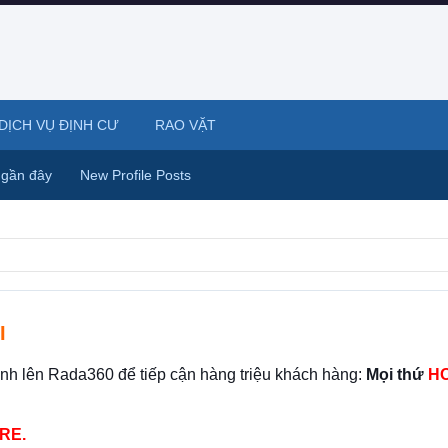
DỊCH VỤ ĐỊNH CƯ
RAO VẶT
 gần đây
New Profile Posts
I
ình lên Rada360 để tiếp cận hàng triệu khách hàng:
Mọi thứ
HO
RE.