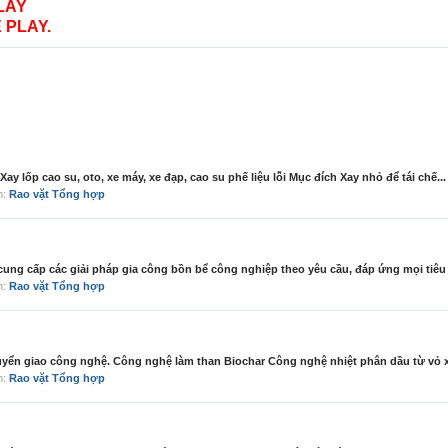
LAY
 PLAY.
 lốp cao su, oto, xe máy, xe đạp, cao su phế liệu lỗi Mục đích Xay nhỏ để tái chế...
àn:
Rao vặt Tổng hợp
cung cấp các giải pháp gia công bồn bể công nghiệp theo yêu cầu, đáp ứng mọi tiêu 
àn:
Rao vặt Tổng hợp
yển giao công nghệ. Công nghệ làm than Biochar Công nghệ nhiệt phân dầu từ vỏ xe
àn:
Rao vặt Tổng hợp