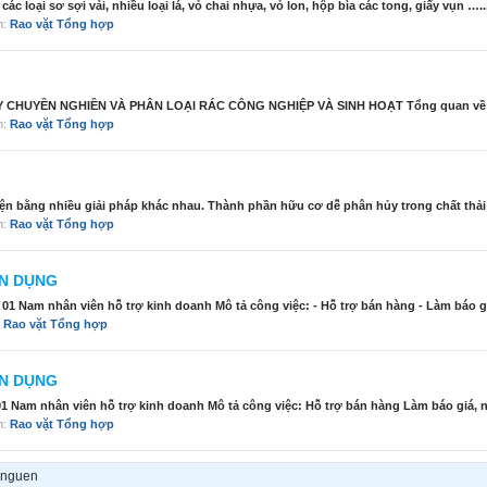
c loại sơ sợi vải, nhiều loại lá, vỏ chai nhựa, vỏ lon, hộp bìa các tong, giấy vụn …...
àn:
Rao vặt Tổng hợp
HUYỀN NGHIỀN VÀ PHÂN LOẠI RÁC CÔNG NGHIỆP VÀ SINH HOẠT Tổng quan về máy
àn:
Rao vặt Tổng hợp
n bằng nhiều giải pháp khác nhau. Thành phần hữu cơ dễ phân hủy trong chất thải 
àn:
Rao vặt Tổng hợp
ỂN DỤNG
 01 Nam nhân viên hỗ trợ kinh doanh Mô tả công việc: - Hỗ trợ bán hàng - Làm báo gi
:
Rao vặt Tổng hợp
ỂN DỤNG
01 Nam nhân viên hỗ trợ kinh doanh Mô tả công việc: Hỗ trợ bán hàng Làm báo giá, nh
àn:
Rao vặt Tổng hợp
mnguen