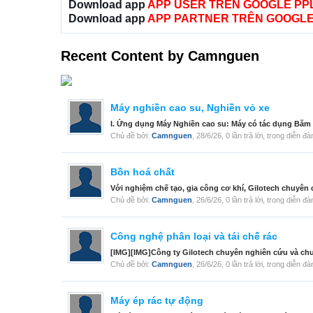
Download app
APP USER TRÊN GOOGLE PP
Download app
APP PARTNER TRÊN GOOGLE
Recent Content by Camnguen
Máy nghiền cao su, Nghiền vỏ xe
I. Ứng dụng Máy Nghiền cao su: Máy có tác dụng Băm Xay
Chủ đề bởi:
Camnguen
,
28/6/26
, 0 lần trả lời, trong diễn đ
Bồn hoá chất
Với nghiệm chế tạo, gia công cơ khí, Gilotech chuyên 
Chủ đề bởi:
Camnguen
,
26/6/26
, 0 lần trả lời, trong diễn đ
Công nghệ phân loại và tái chế rác
[IMG][IMG]Công ty Gilotech chuyên nghiên cứu và chu
Chủ đề bởi:
Camnguen
,
26/6/26
, 0 lần trả lời, trong diễn đ
Máy ép rác tự động