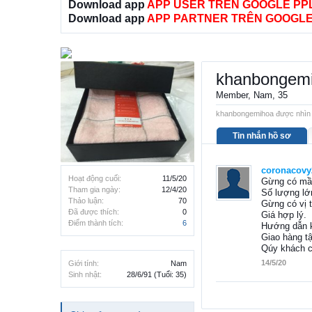
Download app
APP USER TRÊN GOOGLE PP
Download app
APP PARTNER TRÊN GOOGLE
khanbongem
Member
, Nam, 35
khanbongemihoa được nhìn t
Tin nhắn hồ sơ
coronacovy
Hoạt động cuối:
11/5/20
Gừng có m
Tham gia ngày:
12/4/20
Số lượng lớ
Thảo luận:
70
Gừng có vị 
Đã được thích:
0
Giá hợp lý.
Điểm thành tích:
6
Hướng dẫn k
Giao hàng tậ
Qúy khách c
14/5/20
Giới tính:
Nam
Sinh nhật:
28/6/91
(Tuổi: 35)