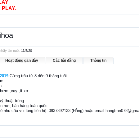
LAY
 PLAY.
ihoa
hấy lần cuối:
11/5/20
Hoạt động gần đây
Các bài đăng
Thông tin
2019
Gừng trâu từ 8 đến 9 tháng tuổi
ầm
n
thơm ,cay ,ít xơ
ỷ thuật trồng
n nơi, bán hàng toàn quốc.
ó nhu cầu vui lòng liên hệ: 0937392133 (Hằng) hoặc email hangtran078@gma