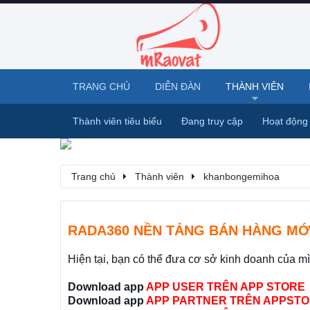
TRANG CHỦ
DIỄN ĐÀN
THÀNH VIÊN
Thành viên tiêu biểu
Đang truy cập
Hoạt động
Trang chủ
Thành viên
khanbongemihoa
RADA360 NỀN TẢNG BÁN HÀNG MỚ
Hiện tại, bạn có thể đưa cơ sở kinh doanh của m
Download app
APP USER TRÊN APP STORE
Download app
APP PARTNER TRÊN APPSTO