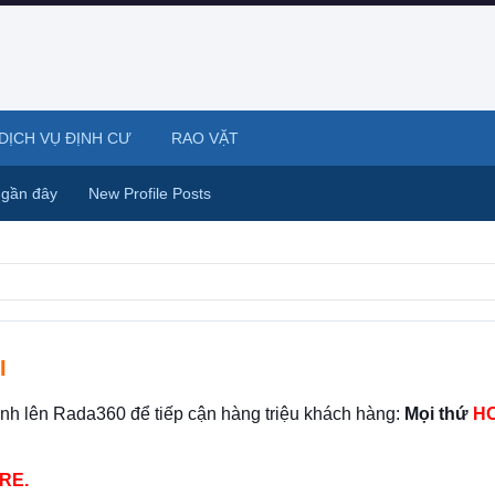
DỊCH VỤ ĐỊNH CƯ
RAO VẶT
 gần đây
New Profile Posts
I
ình lên Rada360 để tiếp cận hàng triệu khách hàng:
Mọi thứ
HO
RE.