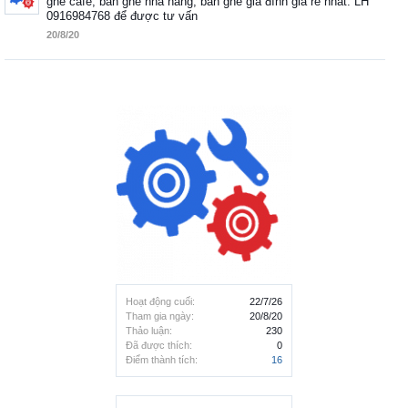
ghế cafe, bàn ghế nhà hàng, bàn ghế gia đình giá rẻ nhất. LH
0916984768 để được tư vấn
20/8/20
Hoạt động cuối:
22/7/26
Tham gia ngày:
20/8/20
Thảo luận:
230
Đã được thích:
0
Điểm thành tích:
16