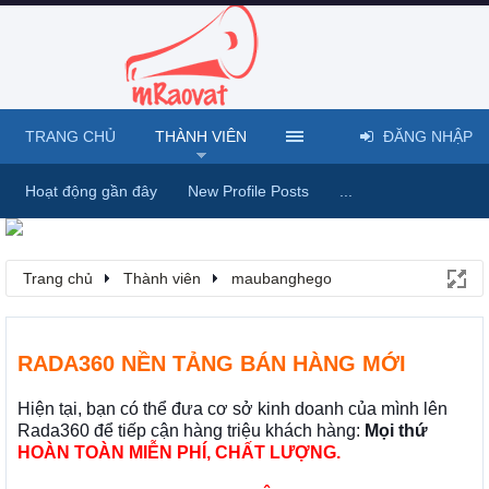
TRANG CHỦ
THÀNH VIÊN
ĐĂNG NHẬP
Hoạt động gần đây
New Profile Posts
...
Trang chủ
Thành viên
maubanghego
RADA360 NỀN TẢNG BÁN HÀNG MỚI
Hiện tại, bạn có thể đưa cơ sở kinh doanh của mình lên
Rada360 để tiếp cận hàng triệu khách hàng:
Mọi thứ
HOÀN TOÀN MIỄN PHÍ, CHẤT LƯỢNG.