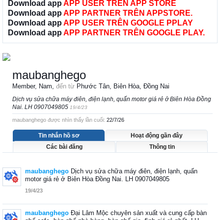
Download app
APP USER TRÊN APP STORE
Download app
APP PARTNER TRÊN APPSTORE.
Download app
APP USER TRÊN GOOGLE PPLAY
Download app
APP PARTNER TRÊN GOOGLE PLAY.
maubanghego
Member
, Nam,
đến từ
Phước Tân, Biên Hòa, Đồng Nai
Dịch vụ sửa chữa máy điên, điện lạnh, quấn motor giá rẻ ở Biên Hòa Đồng
Nai. LH 0907049805
19/4/23
maubanghego được nhìn thấy lần cuối:
22/7/26
Tin nhắn hồ sơ
Hoạt động gần đây
Các bài đăng
Thông tin
maubanghego
Dịch vụ sửa chữa máy điên, điện lạnh, quấn
motor giá rẻ ở Biên Hòa Đồng Nai. LH 0907049805
19/4/23
maubanghego
Đại Lâm Mộc chuyên sản xuất và cung cấp bàn