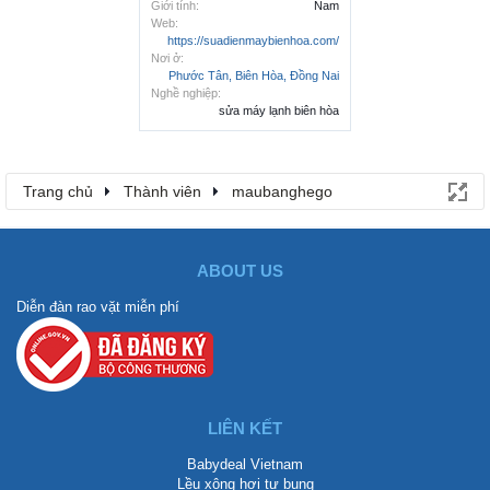
Giới tính:
Nam
Web:
https://suadienmaybienhoa.com/
Nơi ở:
Phước Tân, Biên Hòa, Đồng Nai
Nghề nghiệp:
sửa máy lạnh biên hòa
Trang chủ
Thành viên
maubanghego
ABOUT US
Diễn đàn rao vặt miễn phí
LIÊN KẾT
Babydeal Vietnam
Lều xông hơi tự bung