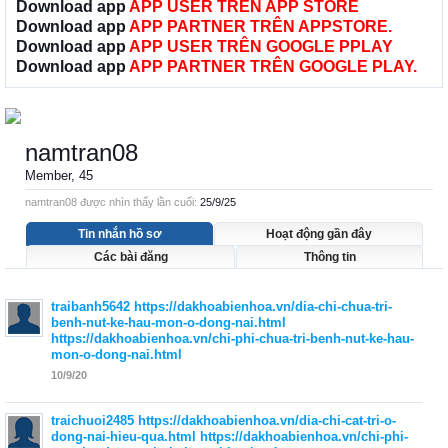
Download app
APP USER TRÊN APP STORE
Download app
APP PARTNER TRÊN APPSTORE.
Download app
APP USER TRÊN GOOGLE PPLAY
Download app
APP PARTNER TRÊN GOOGLE PLAY.
namtran08
Member
, 45
namtran08 được nhìn thấy lần cuối:
25/9/25
Tin nhắn hồ sơ
Hoạt động gần đây
Các bài đăng
Thông tin
traibanh5642
https://dakhoabienhoa.vn/dia-chi-chua-tri-
benh-nut-ke-hau-mon-o-dong-nai.html
https://dakhoabienhoa.vn/chi-phi-chua-tri-benh-nut-ke-hau-
mon-o-dong-nai.html
10/9/20
traichuoi2485
https://dakhoabienhoa.vn/dia-chi-cat-tri-o-
dong-nai-hieu-qua.html
https://dakhoabienhoa.vn/chi-phi-