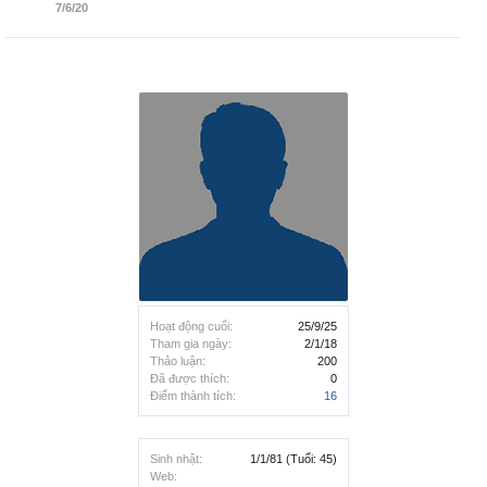
7/6/20
Hoạt động cuối:
25/9/25
Tham gia ngày:
2/1/18
Thảo luận:
200
Đã được thích:
0
Điểm thành tích:
16
Sinh nhật:
1/1/81
(Tuổi: 45)
Web: