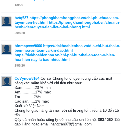
1/9/20
bvtq587
https://phongkhamhongphat.vn/chi-phi-chua-viem-
tuyen-tien-liet.html
https://phongkhamhongphat.vn/chua-tri-
benh-viem-tuyen-tien-liet-o-hai-phong.html
29/8/20
binmapxxx9666
https://dakhoabienhoa.vn/dia-chi-hut-thai-o-
bien-hoa-an-toan-va-kin-dao.html
https://dakhoabienhoa.vn/chi-phi-hut-thai-an-toan-o-bien-
hoa-hien-nay-la-bao-nhieu.html
29/8/20
CoVynow8164
Cơ sở Chúng tôi chuyên cung cấp các mặt
hàng xác mắm khô với chỉ tiêu như sau:
Đạm ..........20 % min
Ẩm.............17% max
Tro............25%
Các sạn......1% max
Xuất xứ Việt Nam
Chúng tôi giao hàng tận nơi với số lượng tối thiểu là 10 đến 15
tấn.
Qúy cá nhân hoặc công ty có nhu cầu xin liên hệ: 0937 392 133
gặp Hằng hoặc email hangtran078@gmail.com