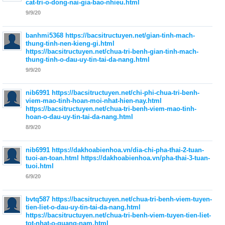
cat-tri-o-dong-nai-gia-bao-nhieu.html
9/9/20
banhmi5368
https://bacsitructuyen.net/gian-tinh-mach-
thung-tinh-nen-kieng-gi.html
https://bacsitructuyen.net/chua-tri-benh-gian-tinh-mach-
thung-tinh-o-dau-uy-tin-tai-da-nang.html
9/9/20
nib6991
https://bacsitructuyen.net/chi-phi-chua-tri-benh-
viem-mao-tinh-hoan-moi-nhat-hien-nay.html
https://bacsitructuyen.net/chua-tri-benh-viem-mao-tinh-
hoan-o-dau-uy-tin-tai-da-nang.html
8/9/20
nib6991
https://dakhoabienhoa.vn/dia-chi-pha-thai-2-tuan-
tuoi-an-toan.html
https://dakhoabienhoa.vn/pha-thai-3-tuan-
tuoi.html
6/9/20
bvtq587
https://bacsitructuyen.net/chua-tri-benh-viem-tuyen-
tien-liet-o-dau-uy-tin-tai-da-nang.html
https://bacsitructuyen.net/chua-tri-benh-viem-tuyen-tien-liet-
tot-nhat-o-quang-nam.html