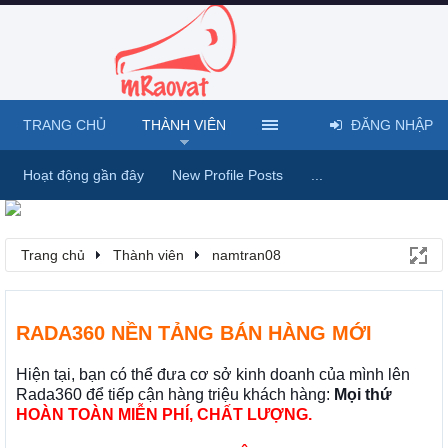
TRANG CHỦ
THÀNH VIÊN
ĐĂNG NHẬP
Hoạt động gần đây
New Profile Posts
...
Trang chủ
Thành viên
namtran08
RADA360 NỀN TẢNG BÁN HÀNG MỚI
Hiện tại, bạn có thể đưa cơ sở kinh doanh của mình lên
Rada360 để tiếp cận hàng triệu khách hàng:
Mọi thứ
HOÀN TOÀN MIỄN PHÍ, CHẤT LƯỢNG.