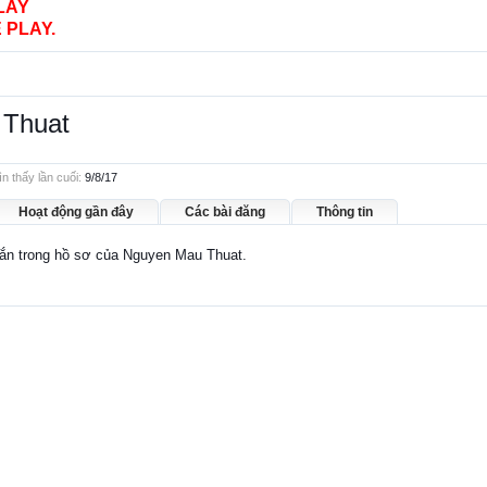
LAY
 PLAY.
 Thuat
 thấy lần cuối:
9/8/17
Hoạt động gần đây
Các bài đăng
Thông tin
nhắn trong hồ sơ của Nguyen Mau Thuat.