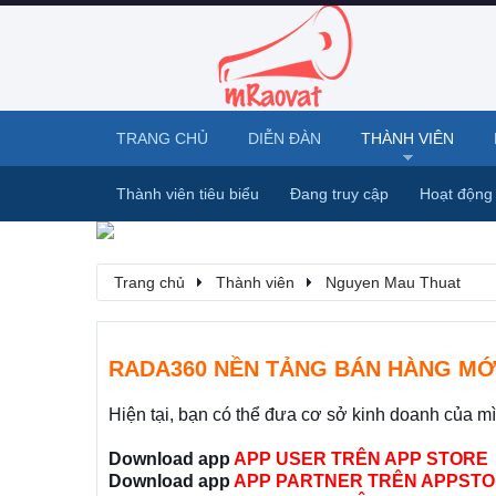
TRANG CHỦ
DIỄN ĐÀN
THÀNH VIÊN
Thành viên tiêu biểu
Đang truy cập
Hoạt động
Trang chủ
Thành viên
Nguyen Mau Thuat
RADA360 NỀN TẢNG BÁN HÀNG MỚ
Hiện tại, bạn có thể đưa cơ sở kinh doanh của m
Download app
APP USER TRÊN APP STORE
Download app
APP PARTNER TRÊN APPSTO