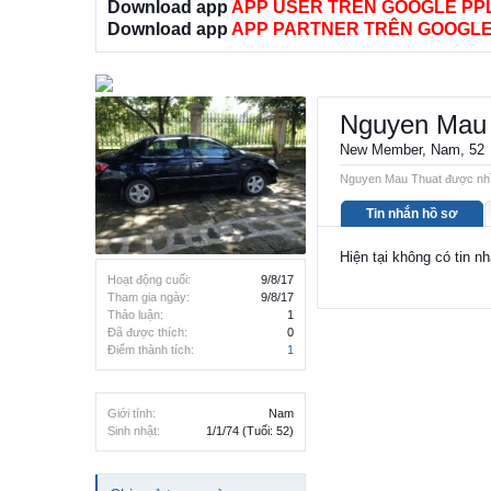
Download app
APP USER TRÊN GOOGLE PP
Download app
APP PARTNER TRÊN GOOGLE
Nguyen Mau
New Member
, Nam, 52
Nguyen Mau Thuat được nhìn
Tin nhắn hồ sơ
Hiện tại không có tin 
Hoạt động cuối:
9/8/17
Tham gia ngày:
9/8/17
Thảo luận:
1
Đã được thích:
0
Điểm thành tích:
1
Giới tính:
Nam
Sinh nhật:
1/1/74
(Tuổi: 52)