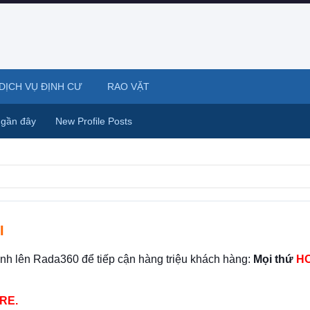
DỊCH VỤ ĐỊNH CƯ
RAO VẶT
 gần đây
New Profile Posts
I
ình lên Rada360 để tiếp cận hàng triệu khách hàng:
Mọi thứ
HO
RE.