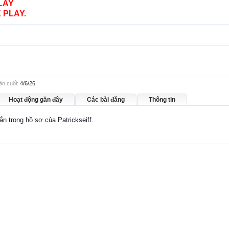
LAY
 PLAY.
ần cuối:
4/6/26
Hoạt động gần đây
Các bài đăng
Thông tin
ắn trong hồ sơ của Patrickseiff.