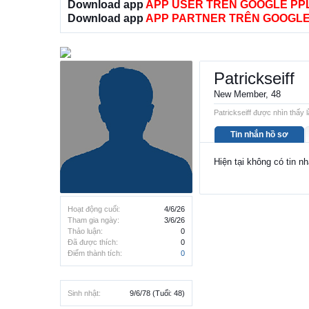
Download app
APP USER TRÊN GOOGLE PP
Download app
APP PARTNER TRÊN GOOGLE
Patrickseiff
New Member
, 48
Patrickseiff được nhìn thấy l
Tin nhắn hồ sơ
Hiện tại không có tin nh
Hoạt động cuối:
4/6/26
Tham gia ngày:
3/6/26
Thảo luận:
0
Đã được thích:
0
Điểm thành tích:
0
Sinh nhật:
9/6/78
(Tuổi: 48)