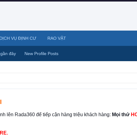
DỊCH VỤ ĐỊNH CƯ
RAO VẶT
 gần đây
New Profile Posts
I
ình lên Rada360 để tiếp cận hàng triệu khách hàng:
Mọi thứ
HO
RE.