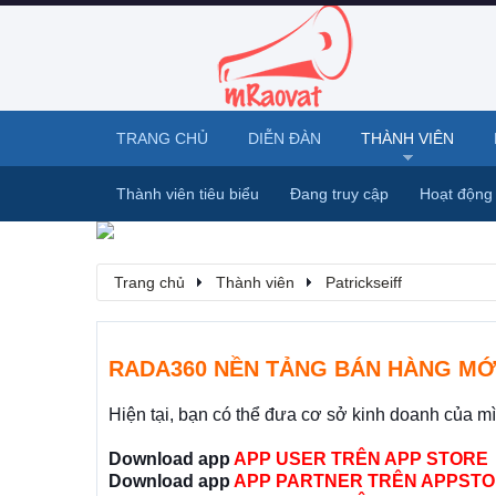
TRANG CHỦ
DIỄN ĐÀN
THÀNH VIÊN
Thành viên tiêu biểu
Đang truy cập
Hoạt động
Trang chủ
Thành viên
Patrickseiff
RADA360 NỀN TẢNG BÁN HÀNG MỚ
Hiện tại, bạn có thể đưa cơ sở kinh doanh của m
Download app
APP USER TRÊN APP STORE
Download app
APP PARTNER TRÊN APPSTO