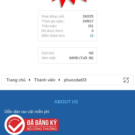
Hoạt động cuối:
19/2/25
Tham gia ngày:
10/8/17
Thảo luận:
151
Đã được thích:
0
Điểm thành tích:
16
Giới tính:
Nữ
Sinh nhật:
6/6/90
(Tuổi: 36)
Trang chủ
Thành viên
phuocdat03
ABOUT US
Diễn đàn rao vặt miễn phí