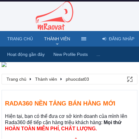
TRANG CHỦ
THÀNH VIÊN
ĐĂNG NHẬP
Hoạt động gần đây
New Profile Posts
...
Trang chủ
Thành viên
phuocdat03
RADA360 NỀN TẢNG BÁN HÀNG MỚI
Hiện tại, bạn có thể đưa cơ sở kinh doanh của mình lên
Rada360 để tiếp cận hàng triệu khách hàng:
Mọi thứ
HOÀN TOÀN MIỄN PHÍ, CHẤT LƯỢNG.