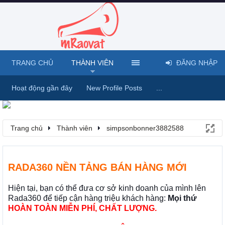
TRANG CHỦ
THÀNH VIÊN
ĐĂNG NHẬP
Hoạt động gần đây
New Profile Posts
...
Trang chủ
Thành viên
simpsonbonner3882588
RADA360 NỀN TẢNG BÁN HÀNG MỚI
Hiện tại, bạn có thể đưa cơ sở kinh doanh của mình lên
Rada360 để tiếp cận hàng triệu khách hàng:
Mọi thứ
HOÀN TOÀN MIỄN PHÍ, CHẤT LƯỢNG.