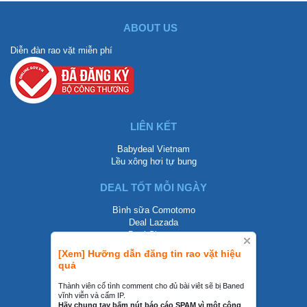
ABOUT US
Diễn đàn rao vặt miễn phí
LIÊN KẾT
Babydeal Vietnam
Lều xông hơi tự bung
DEAL TỐT MỖI NGÀY
Bình sữa Comotomo
Deal Lazada
Deal Shopee
[Xem] Hưỡng dẫn đăng tin rao vặt hiệu
LIÊN HỆ
quả
0858002468
Thành viên cố tình comment cho đủ bài viêt sẽ bị Baned
vĩnh viễn và cấm IP.
contact@mraovat.vn
Hãy chung tay bấm nút báo cáo SPAM vì một cộng