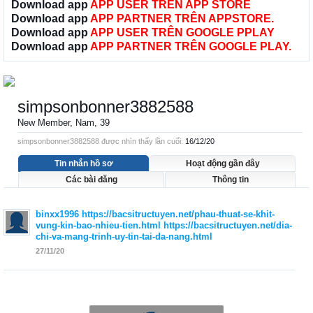
Download app
APP USER TRÊN APP STORE
Download app
APP PARTNER TRÊN APPSTORE.
Download app
APP USER TRÊN GOOGLE PPLAY
Download app
APP PARTNER TRÊN GOOGLE PLAY.
simpsonbonner3882588
New Member
, Nam, 39
simpsonbonner3882588 được nhìn thấy lần cuối:
16/12/20
Tin nhắn hồ sơ
Hoạt động gần đây
Các bài đăng
Thông tin
binxx1996
https://bacsitructuyen.net/phau-thuat-se-khit-
vung-kin-bao-nhieu-tien.html
https://bacsitructuyen.net/dia-
chi-va-mang-trinh-uy-tin-tai-da-nang.html
27/11/20