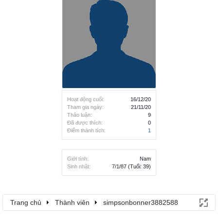
Hoạt động cuối:
16/12/20
Tham gia ngày:
21/11/20
Thảo luận:
9
Đã được thích:
0
Điểm thành tích:
1
Giới tính:
Nam
Sinh nhật:
7/1/87
(Tuổi: 39)
Trang chủ
Thành viên
simpsonbonner3882588