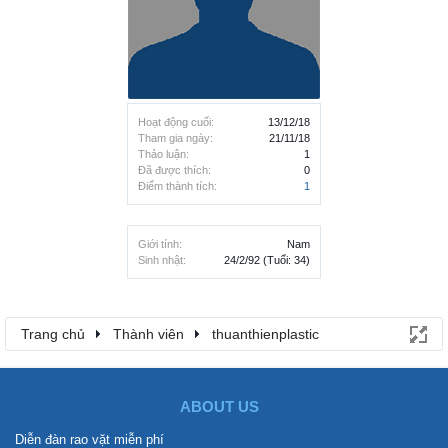
Hoạt động cuối:
13/12/18
Tham gia ngày:
21/11/18
Thảo luận:
1
Đã được thích:
0
Điểm thành tích:
1
Giới tính:
Nam
Sinh nhật:
24/2/92
(Tuổi: 34)
Trang chủ
Thành viên
thuanthienplastic
ABOUT US
Diễn đàn rao vặt miễn phí