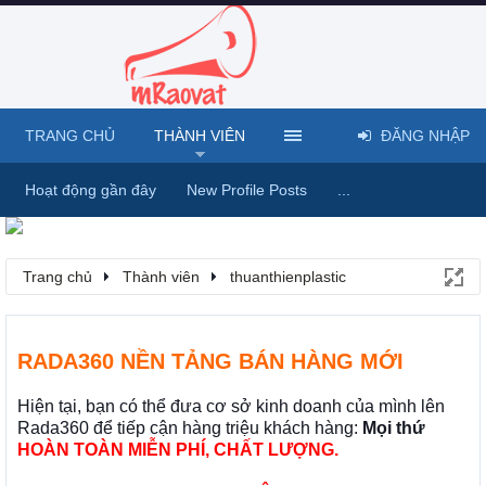
TRANG CHỦ
THÀNH VIÊN
ĐĂNG NHẬP
Hoạt động gần đây
New Profile Posts
...
Trang chủ
Thành viên
thuanthienplastic
RADA360 NỀN TẢNG BÁN HÀNG MỚI
Hiện tại, bạn có thể đưa cơ sở kinh doanh của mình lên
Rada360 để tiếp cận hàng triệu khách hàng:
Mọi thứ
HOÀN TOÀN MIỄN PHÍ, CHẤT LƯỢNG.