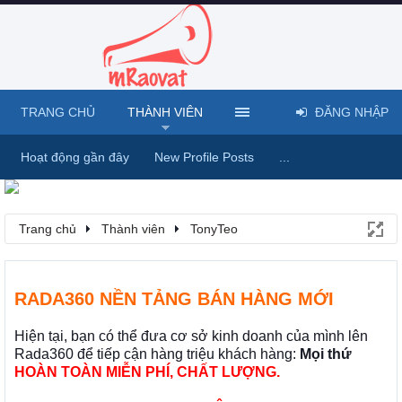
TRANG CHỦ
THÀNH VIÊN
ĐĂNG NHẬP
Hoạt động gần đây
New Profile Posts
...
Trang chủ
Thành viên
TonyTeo
RADA360 NỀN TẢNG BÁN HÀNG MỚI
Hiện tại, bạn có thể đưa cơ sở kinh doanh của mình lên
Rada360 để tiếp cận hàng triệu khách hàng:
Mọi thứ
HOÀN TOÀN MIỄN PHÍ, CHẤT LƯỢNG.