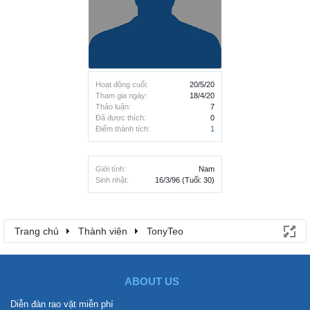
Hoạt động cuối:
20/5/20
Tham gia ngày:
18/4/20
Thảo luận:
7
Đã được thích:
0
Điểm thành tích:
1
Giới tính:
Nam
Sinh nhật:
16/3/96
(Tuổi: 30)
Trang chủ
Thành viên
TonyTeo
ABOUT US
Diễn đàn rao vặt miễn phí