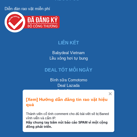
Diễn đàn rao vặt miễn phí
LIÊN KẾT
Babydeal Vietnam
Lều xông hơi tự bung
DEAL TỐT MỖI NGÀY
Bình sữa Comotomo
Deal Lazada
Deal Shopee
[Xem] Hưỡng dẫn đăng tin rao vặt hiệu
LIÊN HỆ
quả
0858002468
Thành viên cố tình comment cho đủ bài viêt sẽ bị Baned
vĩnh viễn và cấm IP.
contact@mraovat.vn
Hãy chung tay bấm nút báo cáo SPAM vì một cộng
đồng phát triển.
mraovat.vn