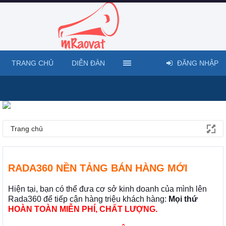
TRANG CHỦ
DIỄN ĐÀN
ĐĂNG NHẬP
Trang chủ
RADA360 NỀN TẢNG BÁN HÀNG MỚI
Hiện tại, bạn có thể đưa cơ sở kinh doanh của mình lên
Rada360 để tiếp cận hàng triệu khách hàng:
Mọi thứ
HOÀN TOÀN MIỄN PHÍ, CHẤT LƯỢNG.