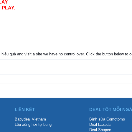
LAY
 PLAY.
 hiệu quả and visit a site we have no control over. Click the button below to c
LIÊN KẾT
DEAL TỐT MỖI NG
Babydeal Vietnam
Bình sữa Comotomo
Lều xông hơi tự bung
Deal Lazada
Deal Shopee