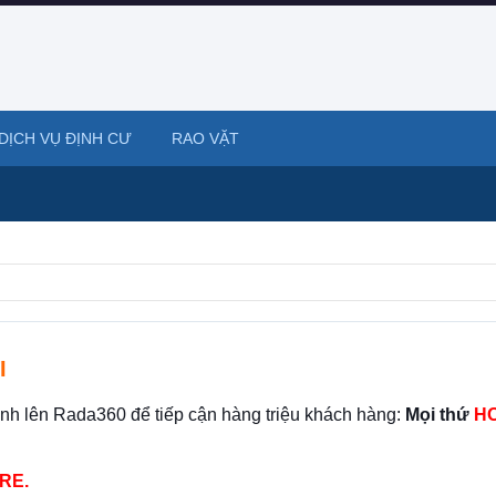
DỊCH VỤ ĐỊNH CƯ
RAO VẶT
I
ình lên Rada360 để tiếp cận hàng triệu khách hàng:
Mọi thứ
HO
RE.