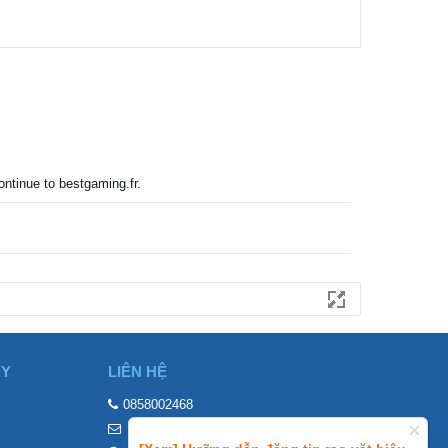
ontinue to bestgaming.fr.
ÀY
LIÊN HỆ
0858002468
contact@mraovat.vn