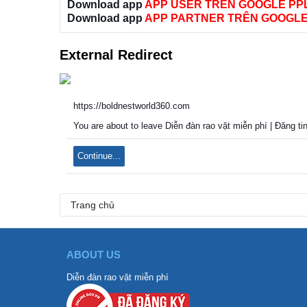
Download app
APP USER TRÊN GOOGLE PP
Download app
APP PARTNER TRÊN GOOGLE
External Redirect
https://boldnestworld360.com
You are about to leave Diễn đàn rao vặt miễn phí | Đăng tin
Continue...
Trang chủ
ABOUT US
Diễn đàn rao vặt miễn phí