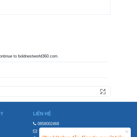
 continue to boldnestworld360.com.
ÀY
LIÊN HỆ
0858002468
contact@mraovat.vn