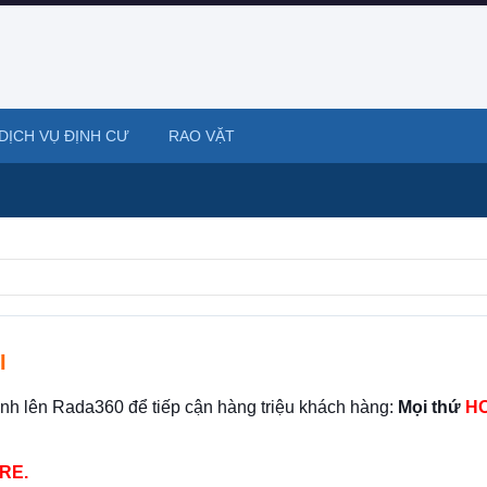
DỊCH VỤ ĐỊNH CƯ
RAO VẶT
I
ình lên Rada360 để tiếp cận hàng triệu khách hàng:
Mọi thứ
HO
RE.