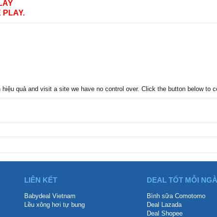
LAY
 PLAY.
 hiệu quả and visit a site we have no control over. Click the button below to
LIÊN KẾT
DEAL TỐT MỖI NG
Babydeal Vietnam
Bình sữa Comotomo
Lều xông hơi tự bung
Deal Lazada
Deal Shopee