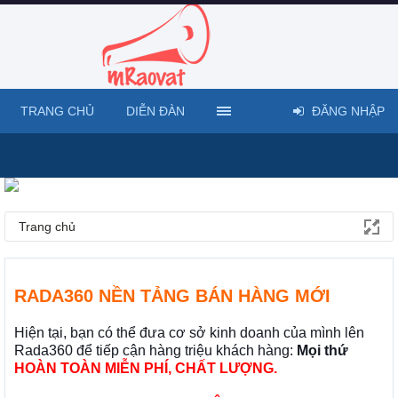
TRANG CHỦ
DIỄN ĐÀN
ĐĂNG NHẬP
Trang chủ
RADA360 NỀN TẢNG BÁN HÀNG MỚI
Hiện tại, bạn có thể đưa cơ sở kinh doanh của mình lên
Rada360 để tiếp cận hàng triệu khách hàng:
Mọi thứ
HOÀN TOÀN MIỄN PHÍ, CHẤT LƯỢNG.