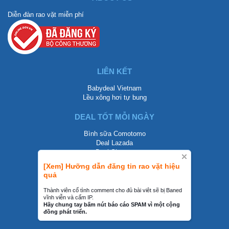
Diễn đàn rao vặt miễn phí
LIÊN KẾT
Babydeal Vietnam
Lều xông hơi tự bung
DEAL TỐT MỖI NGÀY
Bình sữa Comotomo
Deal Lazada
Deal Shopee
[Xem] Hưỡng dẫn đăng tin rao vặt hiệu
LIÊN HỆ
quả
0858002468
Thành viên cố tình comment cho đủ bài viêt sẽ bị Baned
vĩnh viễn và cấm IP.
contact@mraovat.vn
Hãy chung tay bấm nút báo cáo SPAM vì một cộng
đồng phát triển.
mraovat.vn