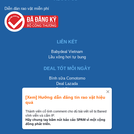
Diễn đàn rao vặt miễn phí
LIÊN KẾT
Babydeal Vietnam
Lều xông hơi tự bung
DEAL TỐT MỖI NGÀY
Bình sữa Comotomo
Deal Lazada
Deal Shopee
[Xem] Hưỡng dẫn đăng tin rao vặt hiệu
LIÊN HỆ
quả
0858002468
Thành viên cố tình comment cho đủ bài viêt sẽ bị Baned
vĩnh viễn và cấm IP.
contact@mraovat.vn
Hãy chung tay bấm nút báo cáo SPAM vì một cộng
đồng phát triển.
mraovat.vn