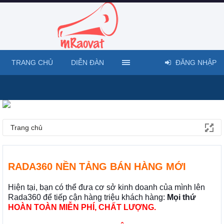
TRANG CHỦ
DIỄN ĐÀN
ĐĂNG NHẬP
Trang chủ
RADA360 NỀN TẢNG BÁN HÀNG MỚI
Hiện tại, bạn có thể đưa cơ sở kinh doanh của mình lên
Rada360 để tiếp cận hàng triệu khách hàng:
Mọi thứ
HOÀN TOÀN MIỄN PHÍ, CHẤT LƯỢNG.