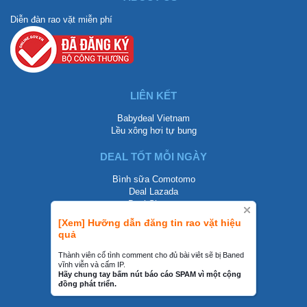
Diễn đàn rao vặt miễn phí
LIÊN KẾT
Babydeal Vietnam
Lều xông hơi tự bung
DEAL TỐT MỖI NGÀY
Bình sữa Comotomo
Deal Lazada
Deal Shopee
[Xem] Hưỡng dẫn đăng tin rao vặt hiệu
LIÊN HỆ
quả
0858002468
Thành viên cố tình comment cho đủ bài viêt sẽ bị Baned
vĩnh viễn và cấm IP.
contact@mraovat.vn
Hãy chung tay bấm nút báo cáo SPAM vì một cộng
đồng phát triển.
mraovat.vn