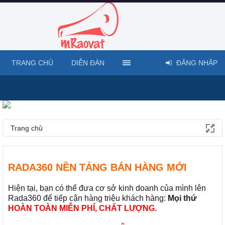
TRANG CHỦ
DIỄN ĐÀN
ĐĂNG NHẬP
Trang chủ
RADA360 NỀN TẢNG BÁN HÀNG MỚI
Hiện tại, bạn có thể đưa cơ sở kinh doanh của mình lên
Rada360 để tiếp cận hàng triệu khách hàng:
Mọi thứ
HOÀN TOÀN MIỄN PHÍ, CHẤT LƯỢNG.